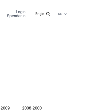
Login
DE
Spender:in
-2009
2008-2000