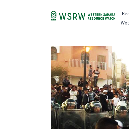
Bes
Wes