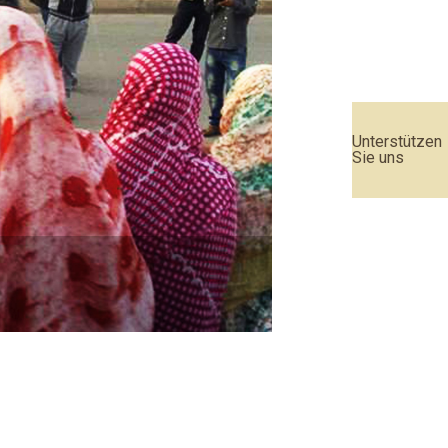
Unterstützen
Sie uns
Urteil des EU-Geric
Weiterlesen