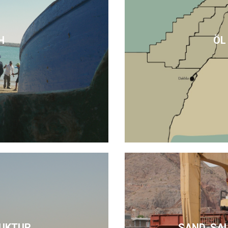
H
ÖL
UKTUR
SAND, SA