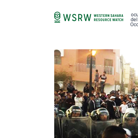
oc
del
Occ