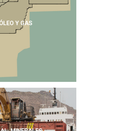
ÓLEO Y GAS
SAL, MINERALES