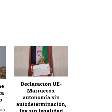
Declaración UE-
ne
Marruecos:
ra
autonomía sin
o
autodeterminación,
por
ley sin legalidad