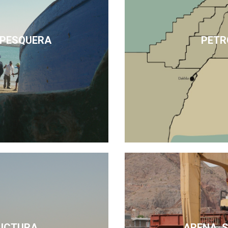
 PESQUERA
PETR
UCTURA
ARENA, 