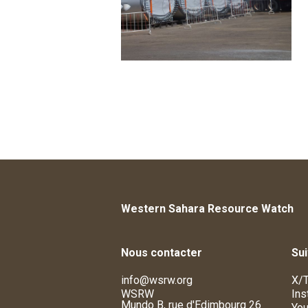
Western Sahara Resource Watch
Nous contacter
Su
info@wsrw.org
X/T
WSRW
Ins
Mundo B, rue d'Edimbourg 26
You