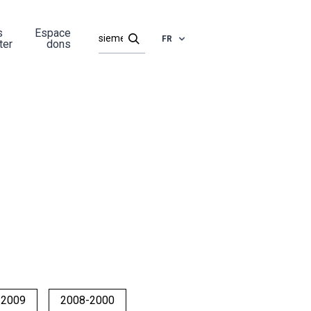
s
Espace
FR
ter
dons
-2009
2008-2000