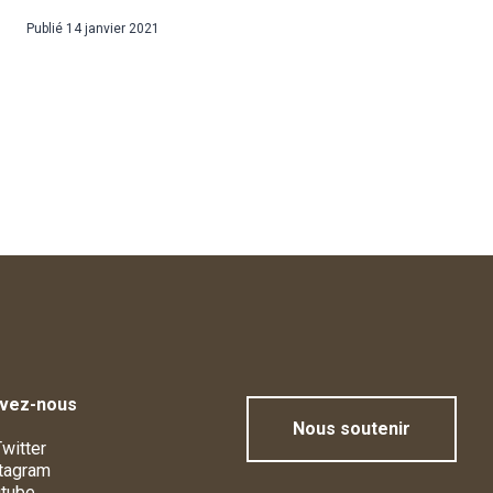
Publié
14 janvier 2021
ivez-nous
Nous soutenir
witter
tagram
tube