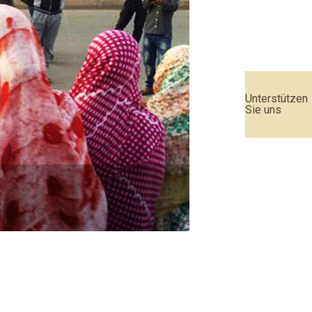
Unterstützen
Sie uns
Urteil des EU-Geric
Weiterlesen