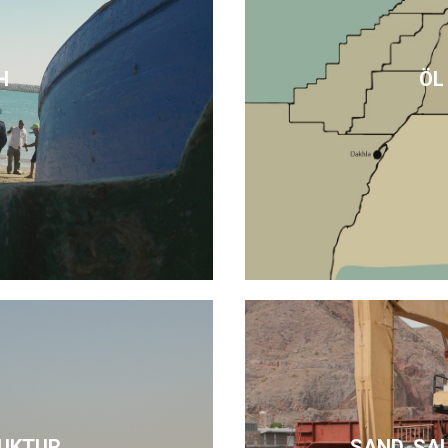
H
ÖL
UKTUR
SAND, SA