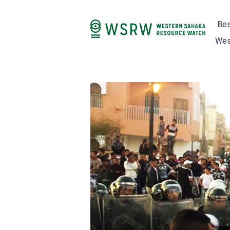
Bes
Wes