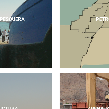
 PESQUERA
PETR
UCTURA
ARENA, 