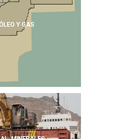
ÓLEO Y GAS
SAL, MINERALES