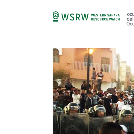
oc
del
Occ