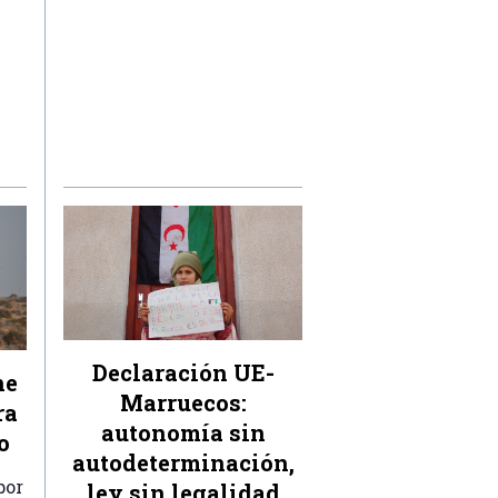
Declaración UE-
ne
Marruecos:
ra
autonomía sin
o
autodeterminación,
por
ley sin legalidad