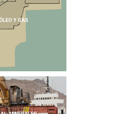
ÓLEO Y GAS
SAL, MINERALES