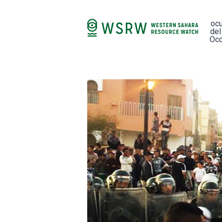
oc
del
Occ