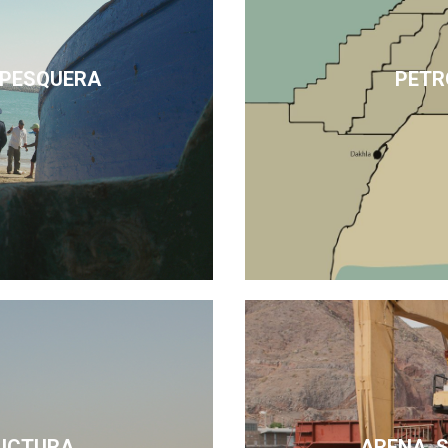
 PESQUERA
PETR
UCTURA
ARENA, 