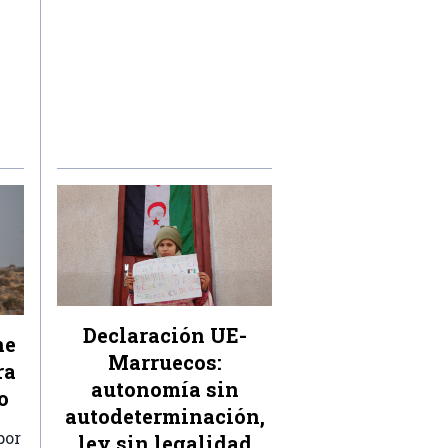
Declaración UE-
ne
Marruecos:
ra
autonomía sin
o
autodeterminación,
por
ley sin legalidad