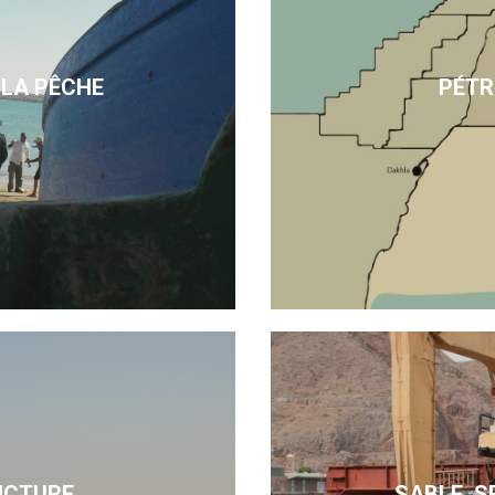
 LA PÊCHE
PÉTR
UCTURE
SABLE, S