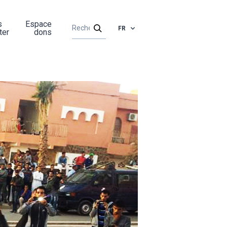
s
Espace
FR
ter
dons