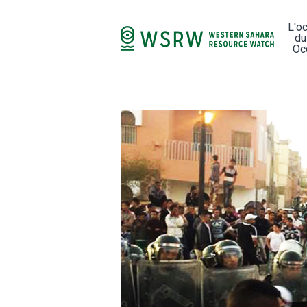
L'o
du
Oc