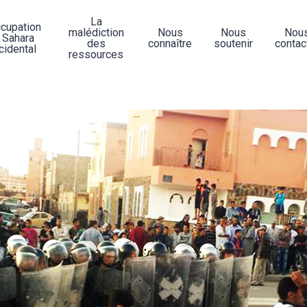
La
ccupation
malédiction
Nous
Nous
Nou
 Sahara
des
connaître
soutenir
contac
cidental
ressources