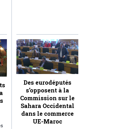
Des eurodéputés
ts
s’opposent à la
a
Commission sur le
ts
Sahara Occidental
dans le commerce
UE-Maroc
es