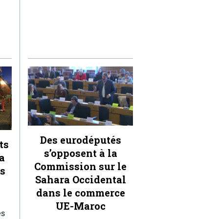
Des eurodéputés
ts
s’opposent à la
a
Commission sur le
ts
Sahara Occidental
dans le commerce
UE-Maroc
es