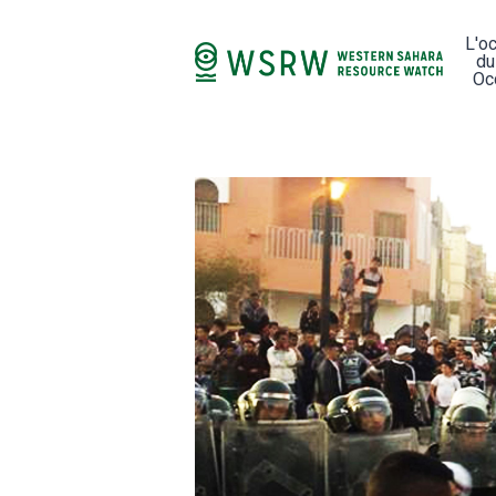
L'o
du
Oc