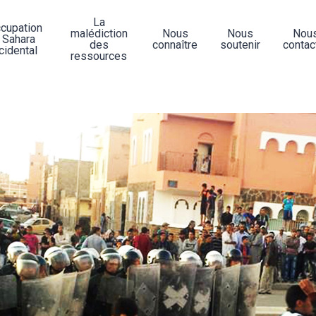
La
ccupation
malédiction
Nous
Nous
Nou
 Sahara
des
connaître
soutenir
contac
cidental
ressources