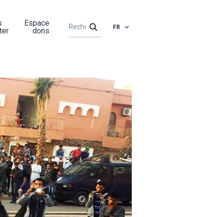
s
Espace
FR
ter
dons