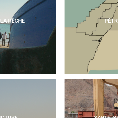
 LA PÊCHE
PÉTR
UCTURE
SABLE, S