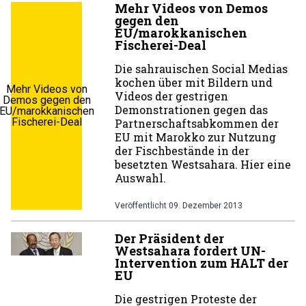
Mehr Videos von Demos
gegen den
EU/marokkanischen
Fischerei-Deal
Die sahrauischen Social Medias
kochen über mit Bildern und
Mehr Videos von
Videos der gestrigen
Demos gegen den
Demonstrationen gegen das
EU/marokkanischen
Fischerei-Deal
Partnerschaftsabkommen der
EU mit Marokko zur Nutzung
der Fischbestände in der
besetzten Westsahara. Hier eine
Auswahl.
Veröffentlicht
09. Dezember 2013
Der Präsident der
Westsahara fordert UN-
Intervention zum HALT der
EU
Die gestrigen Proteste der