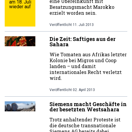
eine Übereinkunft mit
am 18. Juli
wieder auf
Besatzungsmacht Marokko
erzielt worden sein.
Veröffentlicht
11. Juli 2013
Die Zeit: Saftiges aus der
Sahara
Wie Tomaten aus Afrikas letzter
Kolonie bei Migros und Coop
landen – und damit
internationales Recht verletzt
wird.
Veröffentlicht
02. April 2013
Siemens macht Geschäfte in
der besetzten Westsahara
Trotz anhaltender Proteste ist
die deutsche transnationale
Siemens AG bereits dabei,