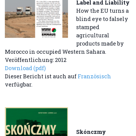
Label and Liability
How the EU turns a
blind eye to falsely
stamped
agricultural
products made by
Morocco in occupied Western Sahara.
Veröffentlichung: 2012
Download (pdf)
Dieser Bericht ist auch auf
Französisch
verfügbar.
Skónczmy