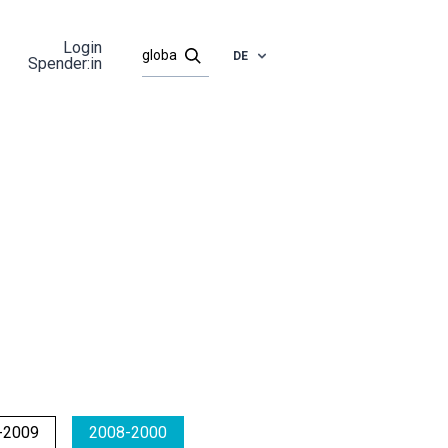
Login
DE
Spender:in
-2009
2008-2000