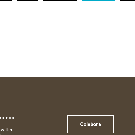
guenos
Colabora
witter