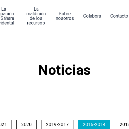
La
La
upación
maldición
Sobre
Colabora
Contacto
 Sáhara
de los
nosotros
idental
recursos
Noticias
021
2020
2019-2017
2016-2014
201