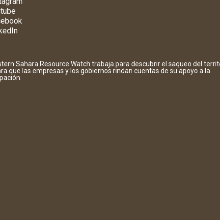
tagram
tube
cebook
kedIn
tern Sahara Resource Watch trabaja para descubrir el saqueo del territ
ara que las empresas y los gobiernos rindan cuentas de su apoyo a la
pación.