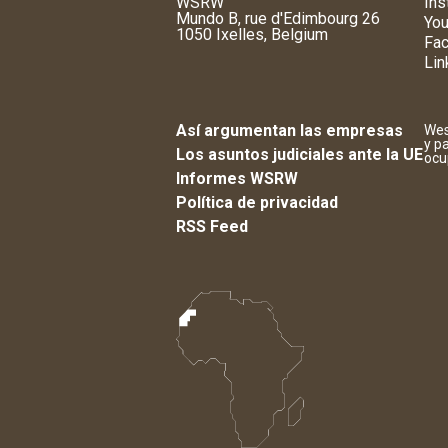
WSRW
Ins
Mundo B, rue d'Edimbourg 26
You
1050 Ixelles, Belgium
Fa
Lin
Así argumentan las empresas
Wes
y p
Los asuntos judiciales ante la UE
ocu
Informes WSRW
Política de privacidad
RSS Feed