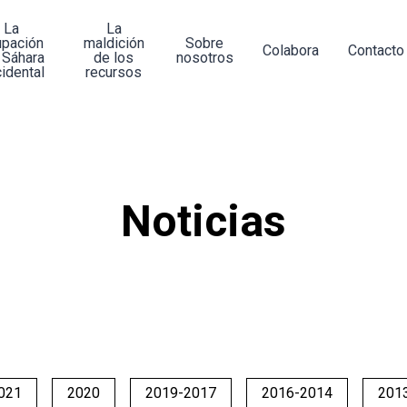
La
La
upación
maldición
Sobre
Colabora
Contacto
 Sáhara
de los
nosotros
idental
recursos
Noticias
021
2020
2019-2017
2016-2014
201