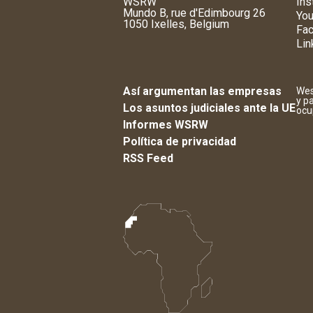
WSRW
Ins
Mundo B, rue d'Edimbourg 26
You
1050 Ixelles, Belgium
Fa
Lin
Así argumentan las empresas
Wes
y p
Los asuntos judiciales ante la UE
ocu
Informes WSRW
Política de privacidad
RSS Feed