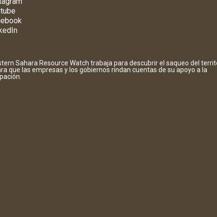
tagram
tube
cebook
kedIn
tern Sahara Resource Watch trabaja para descubrir el saqueo del territ
ara que las empresas y los gobiernos rindan cuentas de su apoyo a la
pación.