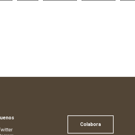
guenos
Colabora
witter