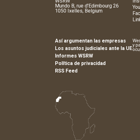
WSRW
Ins
Mundo B, rue d'Edimbourg 26
You
1050 Ixelles, Belgium
Fa
Lin
Así argumentan las empresas
Wes
y p
Los asuntos judiciales ante la UE
ocu
Informes WSRW
Política de privacidad
RSS Feed