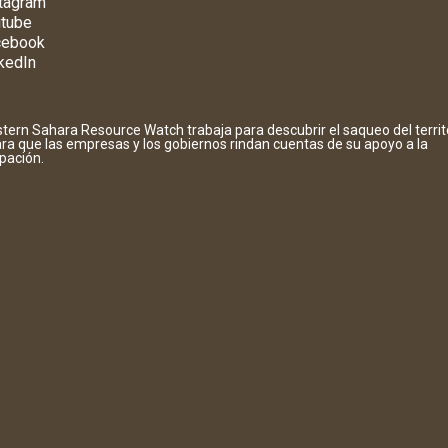
tagram
tube
cebook
kedIn
tern Sahara Resource Watch trabaja para descubrir el saqueo del territ
ara que las empresas y los gobiernos rindan cuentas de su apoyo a la
pación.