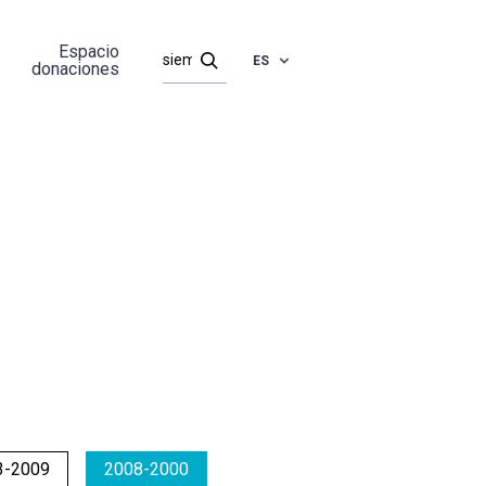
Espacio
ES
donaciones
3-2009
2008-2000