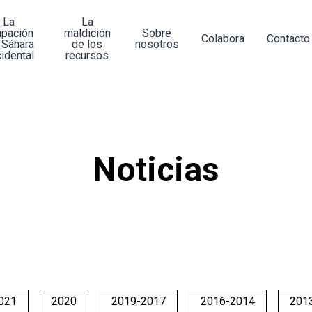
La
La
upación
maldición
Sobre
Colabora
Contacto
 Sáhara
de los
nosotros
idental
recursos
Noticias
021
2020
2019-2017
2016-2014
201