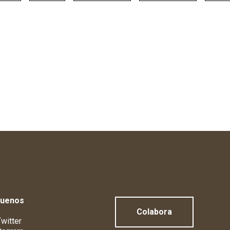
guenos
Colabora
witter