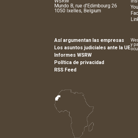
WSRW
Ins
Mundo B, rue d'Edimbourg 26
You
1050 Ixelles, Belgium
Fa
Lin
Así argumentan las empresas
Wes
y p
Los asuntos judiciales ante la UE
ocu
Informes WSRW
Política de privacidad
RSS Feed