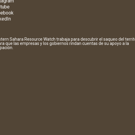
tagram
tube
cebook
kedIn
tern Sahara Resource Watch trabaja para descubrir el saqueo del territ
ara que las empresas y los gobiernos rindan cuentas de su apoyo a la
pación.