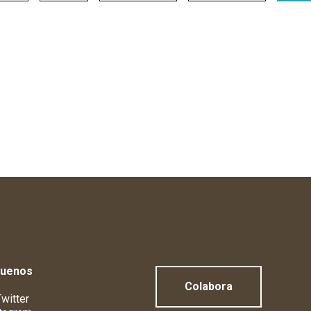
guenos
Colabora
witter