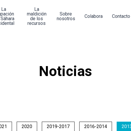
La
La
upación
maldición
Sobre
Colabora
Contacto
 Sáhara
de los
nosotros
idental
recursos
Noticias
021
2020
2019-2017
2016-2014
201