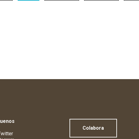
guenos
Colabora
witter