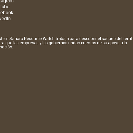
tagram
tube
cebook
kedIn
tern Sahara Resource Watch trabaja para descubrir el saqueo del territ
ara que las empresas y los gobiernos rindan cuentas de su apoyo a la
pación.