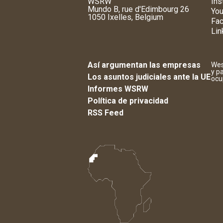
WSRW
Ins
Mundo B, rue d'Edimbourg 26
You
1050 Ixelles, Belgium
Fa
Lin
Así argumentan las empresas
Wes
y p
Los asuntos judiciales ante la UE
ocu
Informes WSRW
Política de privacidad
RSS Feed