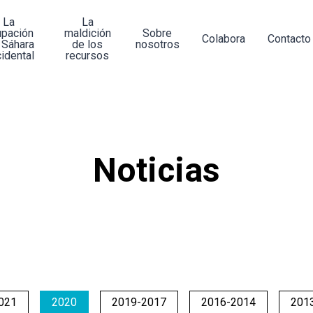
La
La
upación
maldición
Sobre
Colabora
Contacto
 Sáhara
de los
nosotros
idental
recursos
Noticias
021
2020
2019-2017
2016-2014
201