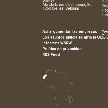
WSRW
Ins
Mundo B, rue d'Edimbourg 26
You
1050 Ixelles, Belgium
Fa
Lin
Así argumentan las empresas
Wes
y p
Los asuntos judiciales ante la UE
ocu
Informes WSRW
Política de privacidad
RSS Feed