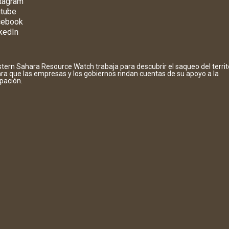
tagram
tube
cebook
kedIn
tern Sahara Resource Watch trabaja para descubrir el saqueo del territ
ara que las empresas y los gobiernos rindan cuentas de su apoyo a la
pación.