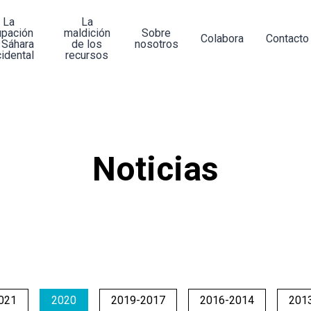
La
La
upación
maldición
Sobre
Colabora
Contacto
 Sáhara
de los
nosotros
idental
recursos
Noticias
021
2020
2019-2017
2016-2014
201