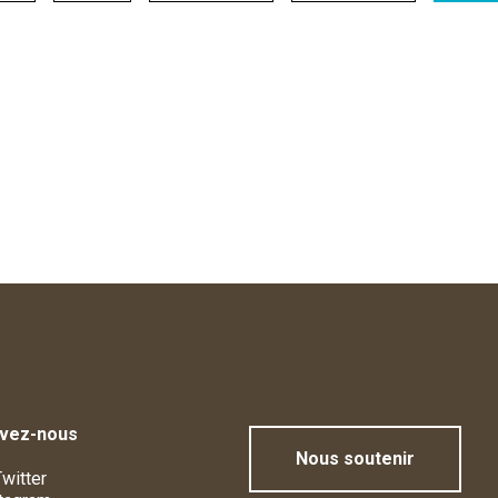
ivez-nous
Nous soutenir
witter