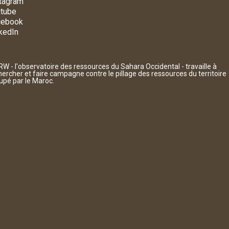
tagram
tube
cebook
kedIn
W - l'observatoire des ressources du Sahara Occidental - travaille à
hercher et faire campagne contre le pillage des ressources du territoire
upé par le Maroc.