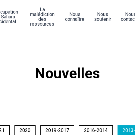
La
ccupation
malédiction
Nous
Nous
Nou
 Sahara
des
connaître
soutenir
contac
cidental
ressources
Nouvelles
21
2020
2019-2017
2016-2014
2013