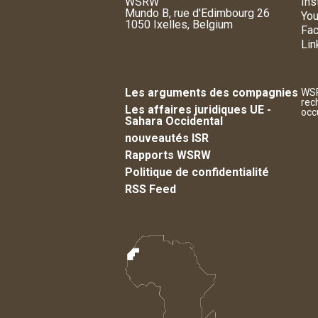
WSRW
Ins
Mundo B, rue d'Edimbourg 26
You
1050 Ixelles, Belgium
Fa
Lin
Les arguments des compagnies
WSR
rec
Les affaires juridiques UE -
occ
Sahara Occidental
nouveautés ISR
Rapports WSRW
Politique de confidentialité
RSS Feed