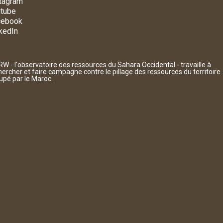
tagram
tube
cebook
kedIn
W - l'observatoire des ressources du Sahara Occidental - travaille à
hercher et faire campagne contre le pillage des ressources du territoire
upé par le Maroc.