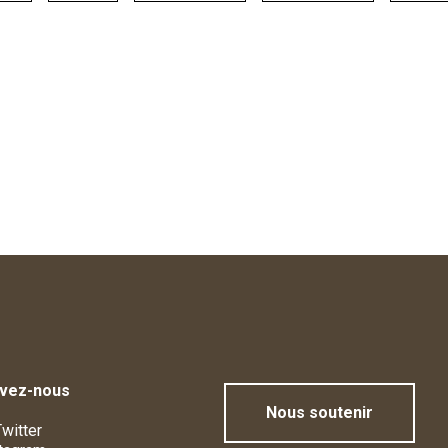
ivez-nous
Nous soutenir
witter