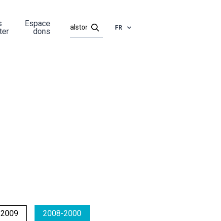
s
Espace
FR
ter
dons
-2009
2008-2000