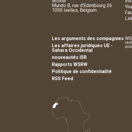
WSRW
Ins
Mundo B, rue d'Edimbourg 26
You
1050 Ixelles, Belgium
Fa
Lin
Les arguments des compagnies
WSR
rec
Les affaires juridiques UE -
occ
Sahara Occidental
nouveautés ISR
Rapports WSRW
Politique de confidentialité
RSS Feed