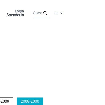
Login
DE
Spender:in
-2009
2008-2000