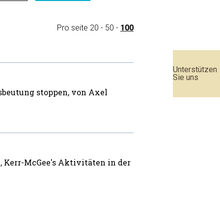
Pro seite
20
-
50
-
100
Unterstützen
Sie uns
sbeutung stoppen, von Axel
 Kerr-McGee's Aktivitäten in der