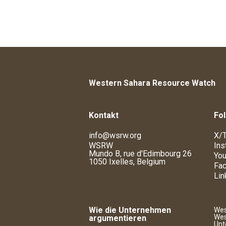
Western Sahara Resource Watch
Kontakt
Fol
info@wsrw.org
X/T
WSRW
Ins
Mundo B, rue d'Edimbourg 26
You
1050 Ixelles, Belgium
Fa
Lin
Wie die Unternehmen
Wes
Wes
argumentieren
Unt