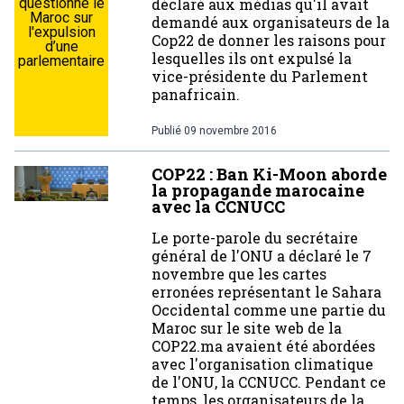
questionne le
déclaré aux médias qu'il avait
Maroc sur
demandé aux organisateurs de la
l'expulsion
Cop22 de donner les raisons pour
d’une
lesquelles ils ont expulsé la
parlementaire
vice-présidente du Parlement
panafricain.
Publié
09 novembre 2016
COP22 : Ban Ki-Moon aborde
la propagande marocaine
avec la CCNUCC
Le porte-parole du secrétaire
général de l'ONU a déclaré le 7
novembre que les cartes
erronées représentant le Sahara
Occidental comme une partie du
Maroc sur le site web de la
COP22.ma avaient été abordées
avec l'organisation climatique
de l'ONU, la CCNUCC. Pendant ce
temps, les organisateurs de la