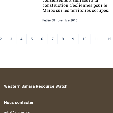
consentement sahraoui à la
construction d’éoliennes pour le
Maroc sur les territoires occupés.
Publié
08 novembre 2016
2
3
4
5
6
7
8
9
10
11
12
Western Sahara Resource Watch
Nous contacter
info@wsrw.org