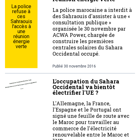
La police
La police marocaine a interdit à
refuse à
des Sahraouis d'assister à une «
ces
Sahraouis
consultation publique »
l'accès à
organisée le 30 novembre par
une
ACWA Power, chargée de
réunion
construire les premières
énergie
verte
centrales solaires du Sahara
Occidental occupé.
Publié
30 novembre 2016
L'occupation du Sahara
Occidental va bientôt
électrifier l'UE ?
L'Allemagne, la France,
l'Espagne et le Portugal ont
signé une feuille de route avec
le Maroc pour travailler au
commerce de l'électricité
renouvelable entre le Maroc et