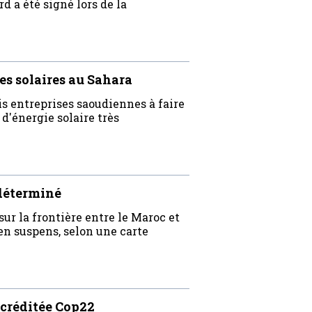
d a été signé lors de la
les solaires au Sahara
s entreprises saoudiennes à faire
'énergie solaire très
ndéterminé
ur la frontière entre le Maroc et
 en suspens, selon une carte
ccréditée Cop22