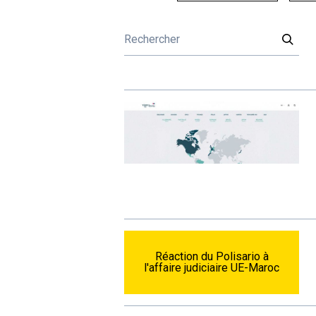
Réaction du Polisario à
l'affaire judiciaire UE-Maroc