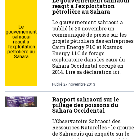
Le gouvernement sahraoui
réagit à l'exploitation
pétrolière au Sahara
Le gouvernement sahraoui a
Le
publié le 20 novembre un
gouvernement
communiqué de presse sur les
sahraoui
projets pétroliers des entreprises
réagit à
l'exploitation
Cairn Energy PLC et Kosmos
pétrolière au
Energy LLC de forage
Sahara
exploratoire dans les eaux du
Sahara Occidental occupé en
2014. Lire sa déclaration ici.
Publié
27 novembre 2013
Rapport sahraoui sur le
pillage des poissons du
Sahara Occidental
L’Observatoire Sahraoui des
Ressources Naturelles - le groupe
de Sahraouis qui enquête sur le