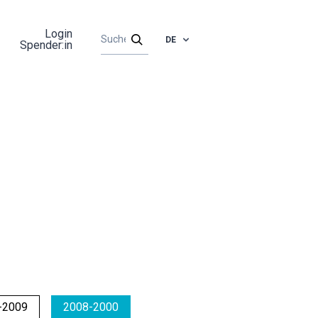
Login
DE
Spender:in
-2009
2008-2000