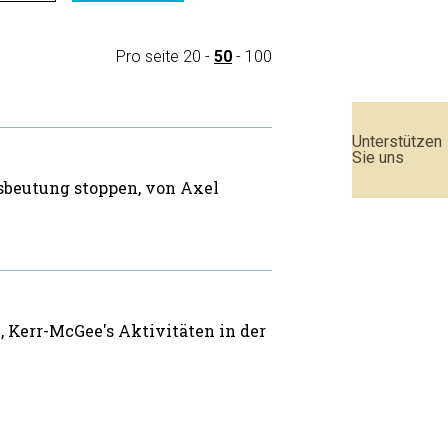
Pro seite
20
-
50
-
100
Unterstützen
Sie uns
sbeutung stoppen, von Axel
 Kerr-McGee's Aktivitäten in der