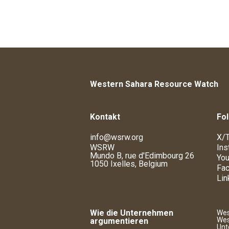
Western Sahara Resource Watch
Kontakt
Fol
info@wsrw.org
X/T
WSRW
Ins
Mundo B, rue d'Edimbourg 26
You
1050 Ixelles, Belgium
Fa
Lin
Wie die Unternehmen
Wes
Wes
argumentieren
Unt