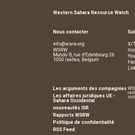
Western Sahara Resource Watch
Nous contacter
Su
info@wsrw.org
X/T
WSRW
Ins
Mundo B, rue d'Edimbourg 26
You
1050 Ixelles, Belgium
Fa
Lin
Les arguments des compagnies
WSR
rec
Les affaires juridiques UE -
occ
Sahara Occidental
nouveautés ISR
Rapports WSRW
Politique de confidentialité
RSS Feed