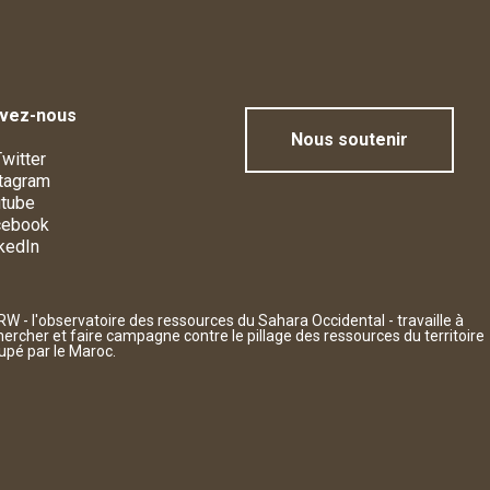
ivez-nous
Nous soutenir
witter
tagram
tube
cebook
kedIn
W - l'observatoire des ressources du Sahara Occidental - travaille à
hercher et faire campagne contre le pillage des ressources du territoire
upé par le Maroc.