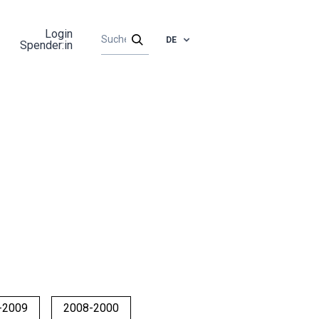
Login
DE
Spender:in
-2009
2008-2000