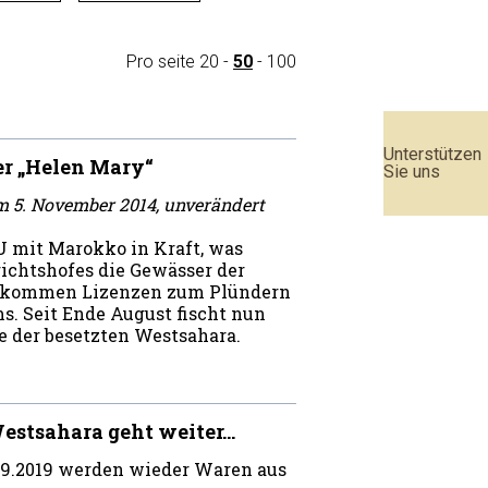
Pro seite
20
-
50
-
100
Unterstützen
er „Helen Mary“
Sie uns
m 5. November 2014, unverändert
U mit Marokko in Kraft, was
ichtshofes die Gewässer der
 Abkommen Lizenzen zum Plündern
s. Seit Ende August fischt nun
e der besetzten Westsahara.
estsahara geht weiter…
09.2019 werden wieder Waren aus