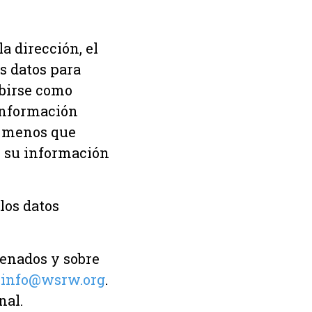
a dirección, el
s datos para
ibirse como
 información
(a menos que
, su información
los datos
enados y sobre
a
info@wsrw.org
.
nal.