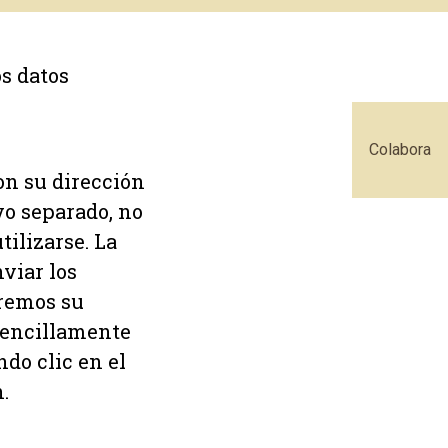
s datos
Colabora
on su dirección
vo separado, no
tilizarse. La
nviar los
aremos su
sencillamente
ndo clic en el
.