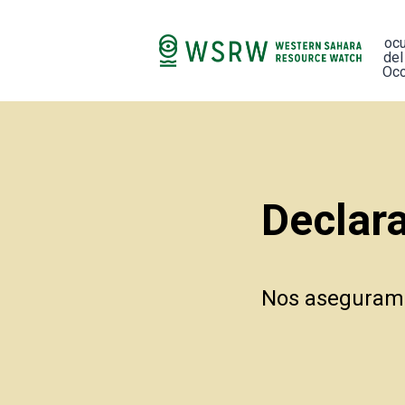
oc
del
Occ
Declara
Nos aseguramo