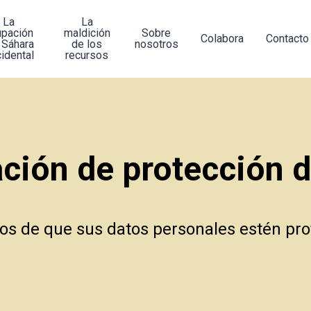
La
La
upación
maldición
Sobre
Colabora
Contacto
 Sáhara
de los
nosotros
idental
recursos
ción de protección 
s de que sus datos personales estén pro