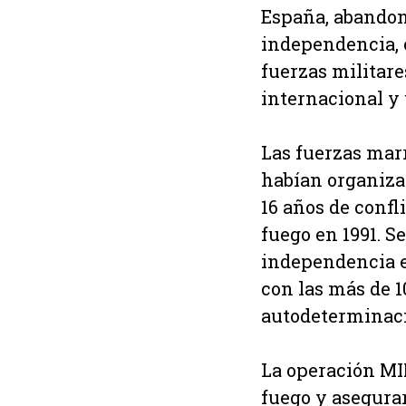
España, abandonó
independencia, 
fuerzas militare
internacional y 
Las fuerzas marr
habían organizad
16 años de confl
fuego en 1991. S
independencia e
con las más de 1
autodeterminaci
La operación MI
fuego y asegura