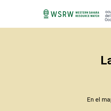
oc
del
Occ
L
En el ma