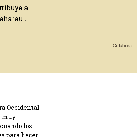
tribuye a
saharaui.
Colabora
ra Occidental
Es muy
, cuando los
es para hacer