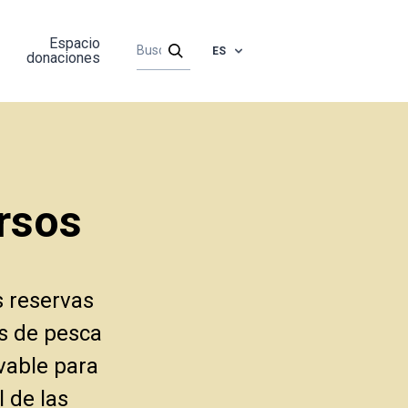
Espacio
ES
donaciones
rsos
s reservas
s de pesca
vable para
l de las