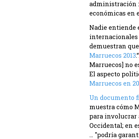
administración i
económicas en el
Nadie entiende e
internacionales
demuestran que 
Marruecos 2013
.
Marruecos] no e
El aspecto polít
Marruecos en 2
Un documento f
muestra cómo Ma
para involucrar 
Occidental; en e
... "podría gara