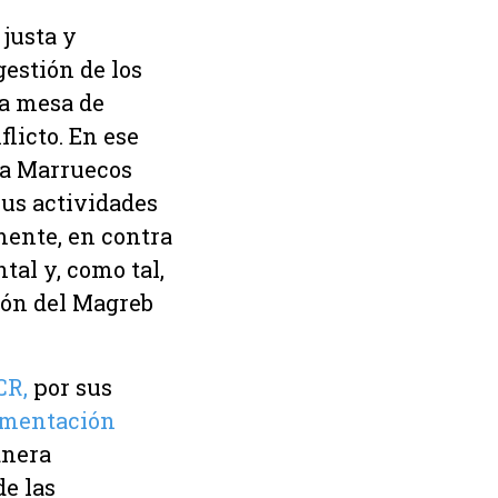
justa y
gestión de los
la mesa de
licto. En ese
 a Marruecos
sus actividades
amente, en contra
tal y, como tal,
gión del Magreb
CR,
por sus
limentación
anera
de las