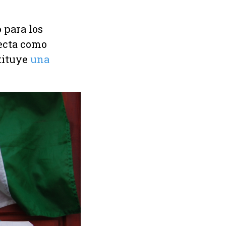
 para los
recta como
stituye
una