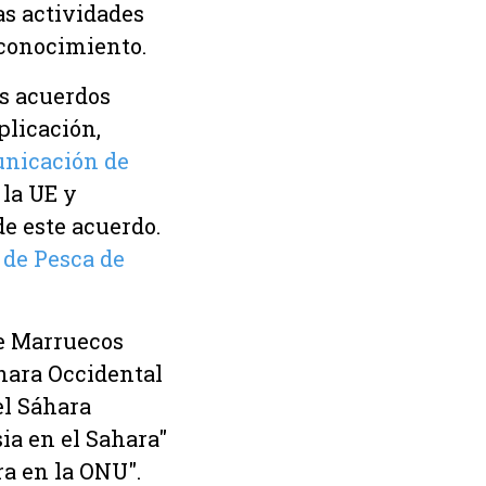
as actividades
econocimiento.
os acuerdos
plicación,
unicación de
 la UE y
e este acuerdo.
o de Pesca de
de Marruecos
hara Occidental
el Sáhara
ia en el Sahara"
ra en la ONU".