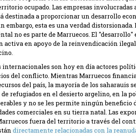
erritorio ocupado. Las empresas involucradas
tá destinada a proporcionar un desarrollo eco
n embargo, esta es una verdad distorsionada. 
ntal no es parte de Marruecos. El "desarrollo" 
n activa en apoyo de la reinvendicación ilega
cino.
internacionales son hoy en día actores polít
ios del conflicto. Mientras Marruecos financi
cursos del país, la mayoría de los saharauis s
de refugiados en el desierto argelino, en la p
rables y no se les permite ningún beneficio d
dades comerciales en su tierra natal. Las expo
rruecos fuera del territorio a través del cont
stán
directamente relacionadas con la reanuda