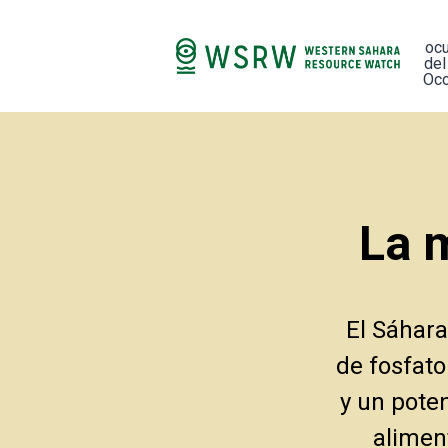
oc
del
Occ
La 
El Sáhara
de fosfato
y un pote
aliment