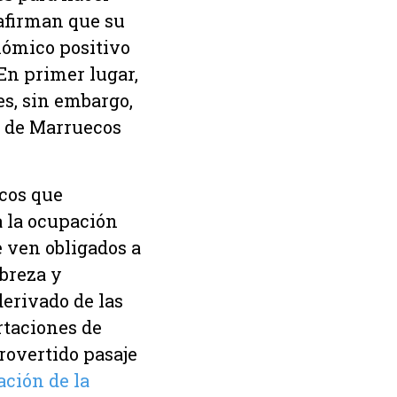
 afirman que su
nómico positivo
En primer lugar,
es, sin embargo,
l de Marruecos
icos que
a la ocupación
e ven obligados a
obreza y
erivado de las
rtaciones de
rovertido pasaje
ción de la