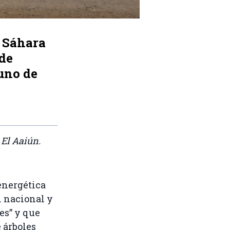
l Sáhara
de
uno de
 El Aaiún.
energética
l nacional y
es” y que
 árboles