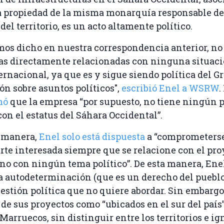
 propiedad de la misma monarquía responsable de
el territorio, es un acto altamente político.
mos dicho en nuestra correspondencia anterior, n
as directamente relacionadas con ninguna situaci
ternacional, ya que es y sigue siendo política del G
ón sobre asuntos políticos",
escribió Enel a WSRW
.
mó
que la empresa “por supuesto, no tiene ningún p
con el estatus del Sáhara Occidental”.
 manera,
Enel solo está dispuesta
a “comprometers
rte interesada siempre que se relacione con el pro
 no con ningún tema político”. De esta manera, Ene
a autodeterminación (que es un derecho del puebl
stión política que no quiere abordar. Sin embargo
 de sus proyectos como “ubicados en el sur del país”
 Marruecos, sin distinguir entre los territorios e i