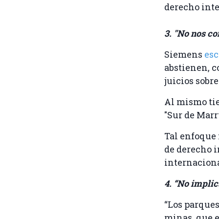
derecho inte
3. "No nos c
Siemens
esc
abstienen, c
juicios sobr
Al mismo ti
"Sur de Marr
Tal enfoque 
de derecho i
internacion
4. “No implic
“Los parques
minas, que e