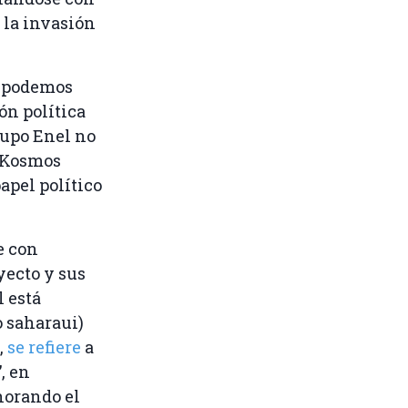
 la invasión
o podemos
ón política
rupo Enel no
 Kosmos
apel político
e con
yecto y sus
l está
o saharaui)
,
se refiere
a
, en
gnorando el