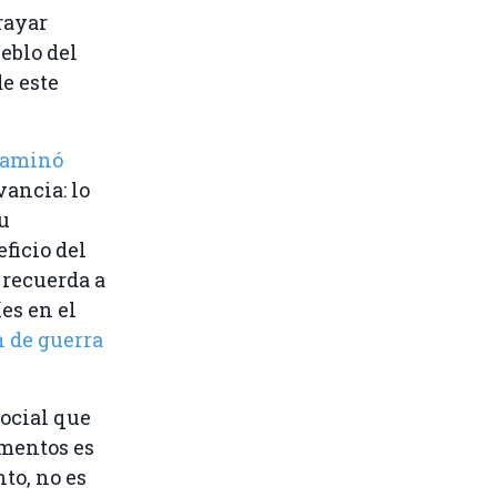
rayar
eblo del
e este
taminó
vancia: lo
su
ficio del
 recuerda a
es en el
 de guerra
ocial que
umentos es
nto, no es