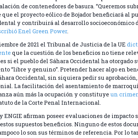
talación de contenedores de basura. “Queremos sub
ue el proyecto eólico de Bojador beneficiará al pu
ental y contribuirá al desarrollo socioeconómico d
scribió Enel Green Power
.
tiembre de 2021 el Tribunal de Justicia de la UE
dic
ente
que la cuestión de los beneficios no tiene rele
es si el pueblo del Sáhara Occidental ha otorgado 
to “libre y genuino”. Pretender hacer algo en bene
áhara Occidental, sin siquiera pedir su aprobación,
onial. La facilitación del asentamiento de marroquí
fianza aún más la ocupación y constituye
un crimen
atuto de la Corte Penal Internacional.
y ENGIE afirman poseer evaluaciones de impacto s
estos supuestos beneficios. Ninguno de estos doc
tampoco lo son sus términos de referencia. Por lo ta