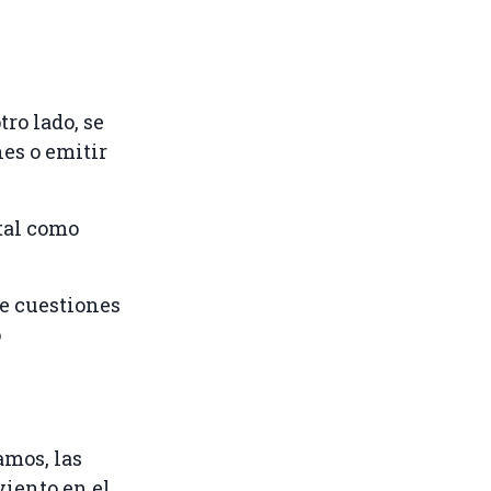
ro lado, se
nes o emitir
tal como
re cuestiones
o
amos, las
viento en el