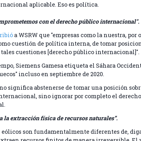
rnacional aplicable. Eso es política.
omprometemos con el derecho público internacional".
ribió
a WSRW que "empresas como la nuestra, por ot
omo cuestión de política interna, de tomar posicio
e tales cuestiones [derecho público internacional]".
empo, Siemens Gamesa etiqueta el Sáhara Occiden
uecos" incluso en septiembre de 2020.
no significa abstenerse de tomar una posición sob
nternacional, sino ignorar por completo el derech
al.
a la extracción física de recursos naturales”.
 eólicos son fundamentalmente diferentes de, dig
xtraen recursos finitos de manera irreversible. El 