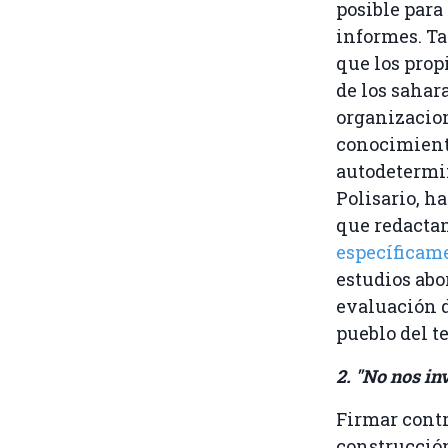
posible para
informes. Ta
que los prop
de los sahar
organizacio
conocimiento
autodetermin
Polisario, h
que redactan
específicame
estudios abo
evaluación d
pueblo del te
2. "No nos in
Firmar contr
construcción