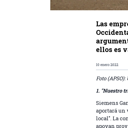
Las empr
Occident
argument
ellos es v
10 enero 2022
Foto (APSO): 
1. "Nuestro t
Siemens Ga
aportará un 
local". La c
apoyan proye