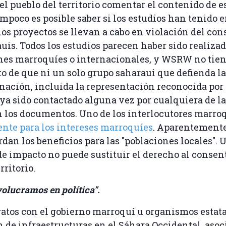
 el pueblo del territorio comentar el contenido de e
mpoco es posible saber si los estudios han tenido 
ios proyectos se llevan a cabo en violación del co
auis. Todos los estudios parecen haber sido realizad
nes marroquíes o internacionales, y WSRW no tie
 de que ni un solo grupo saharaui que defienda la
ación, incluida la representación reconocida por 
aya sido contactado alguna vez por cualquiera de l
 los documentos. Uno de los interlocutores marro
nte para los intereses marroquíes
. Aparentemente,
rdan los beneficios para las "poblaciones locales". 
e impacto no puede sustituir el derecho al consen
rritorio.
volucramos en política''.
atos con el gobierno marroquí u organismos estata
 de infraestructuras en el Sáhara Occidental, aso