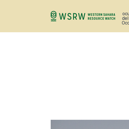
oc
del
Occ