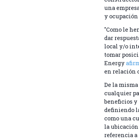
una empresa
y ocupación d
"Como le he
dar respuest
local y/o in
tomar posici
Energy
afir
en relación 
De la misma
cualquier pa
beneficios y
definiendo l
como una cue
la ubicación
referencia a