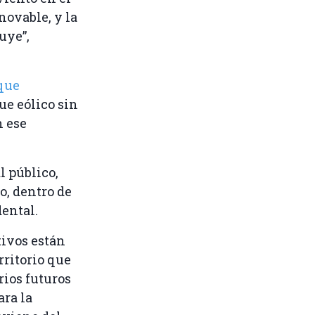
novable, y la
uye”,
que
ue eólico sin
n ese
l público,
o, dentro de
ental.
tivos están
rritorio que
rios futuros
ara la