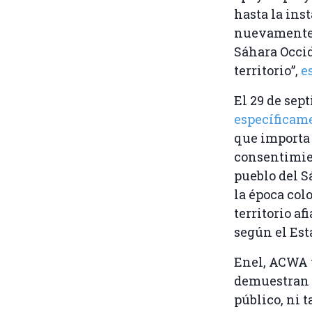
hasta la ins
nuevamente q
Sáhara Occid
territorio”,
e
El 29 de sep
específicam
que importa 
consentimien
pueblo del S
la época col
territorio a
según el Est
Enel, ACWA 
demuestran 
público, ni 