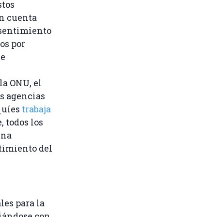
stos
en cuenta
nsentimiento
os por
ne
la ONU, el
as agencias
quíes
trabaja
 todos los
Una
timiento del
les para la
ciándose con