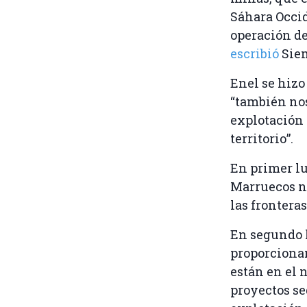
Sáhara Occid
operación de
escribió
Sie
Enel se hizo
“también nos
explotación
territorio”.
En primer lu
Marruecos no
las frontera
En segundo l
proporcionan
están en el n
proyectos se