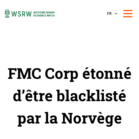
FR
FMC Corp étonné
d’être blacklisté
par la Norvège