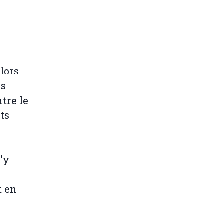
n
lors
es
tre le
nts
'y
t en