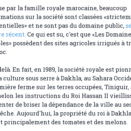
e par la famille royale marocaine, beaucoup
rmations sur la société sont classées «stricte
entielles» et ne sont pas du domaine public,
s
re récent.
Ce qui est su, c'est que «Les Domain
les» possèdent des sites agricoles irrigués à t
oc.
elà. En fait, en 1989, la société royale est pion
a culture sous serre à Dakhla, au Sahara Occid
mière ferme sur les terres occupées, Tiniguir, 
selon les instructions du Roi Hassan II vieillis
enter de briser la dépendance de la ville au se
pêche. Aujourd'hui, la propriété du roi à Dakhl
t principalement des tomates et des melons.