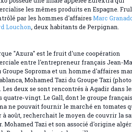
xo possède une filiale appelée Eurextra qui
cialise les mêmes produits en Espagne. Fru
ntrôlé par les hommes d'affaires
Marc Granado
rd Louchon
, deux habitants de Perpignan.
que "Azura" est le fruit d'une coopération
ciale entre l'entrepreneur français Jean-Ma
u Groupe Soproma et un homme d'affaires ma
ablanca, Mohamed Tazi du Groupe Tazi (photo
). Les deux se sont rencontrés à Agadir dans le
 quatre-vingt. Le Gall, dont le groupe françai
a ne pouvait fournir le marché en tomates q
r à août, recherchait le moyen de couvrir la s
r. Mohamed Tazi et son associé d'origine algé