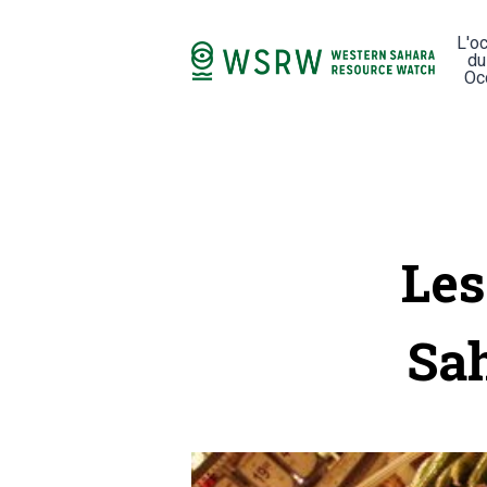
L'o
du
Oc
Les
Sa