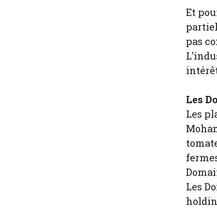
Et pou
partie
pas co
L'indu
intérê
Les D
Les pl
Mohamm
tomate
fermes
Domain
Les Do
holdin