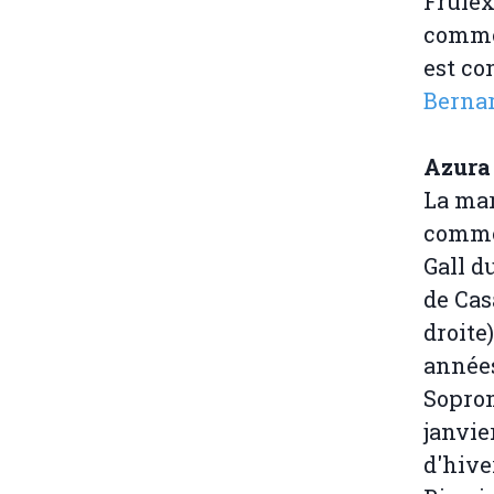
Frulex
commer
est co
Berna
Azura
La mar
commer
Gall d
de Cas
droite
années
Soprom
janvie
d'hive