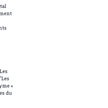
tal
ement
nts
n
 Les
"Les
nyme «
es du