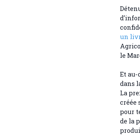
Détenu
d’info
confid
un liv
Agrico
le Mar
Et au-d
dans l
La pre
créée 
pour t
de la 
produi