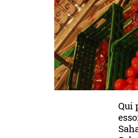
Qui 
esso
Saha