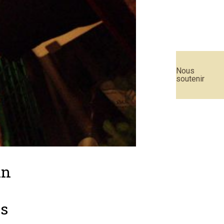
Nous
soutenir
in
es