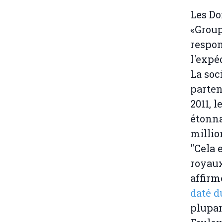
Les Do
«Group
respon
l'expé
La soc
parten
2011, 
étonna
millio
"Cela 
royaux
affirm
daté d
plupar