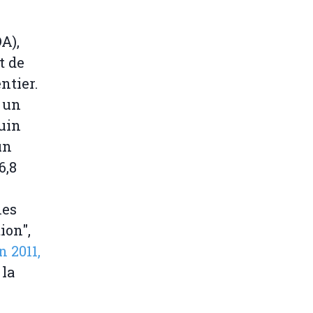
A),
t de
ntier.
t un
juin
un
6,8
nes
ion",
n 2011,
 la