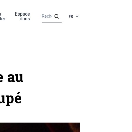
s
Espace
FR
ter
dons
e au
upé