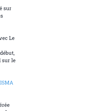
é sur
ss
avec Le
 début,
 sur le
 DISMA
érée