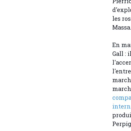
Pierri
d'expl
les ro
Massa
En mai
Gall :
l'acce
l'entre
marché
marché
compa
intern
produi
Perpig