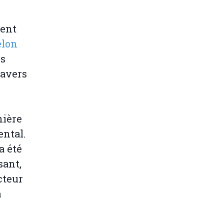
ment
elon
es
ravers
nière
ental.
a été
sant,
cteur
a