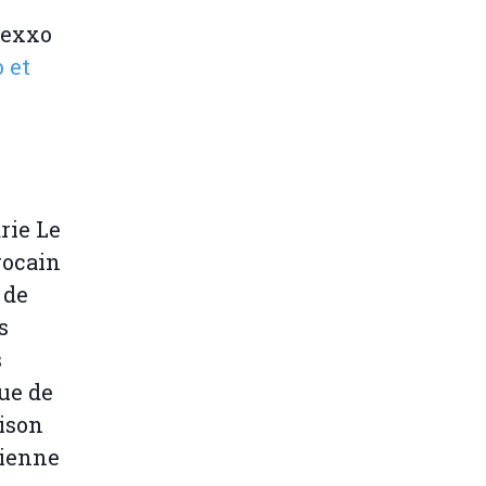
lexxo
 et
rie Le
rocain
 de
s
s
ue de
aison
rienne