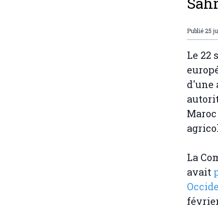
Sahr
Publié
25 j
Le 22 
europé
d'une 
autori
Maroc 
agrico
La Com
avait
Occide
février