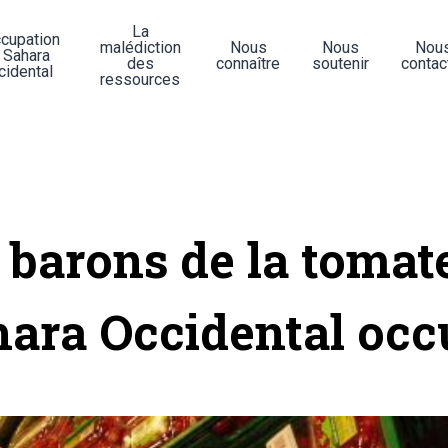
La
ccupation
malédiction
Nous
Nous
Nou
 Sahara
des
connaître
soutenir
contac
cidental
ressources
 barons de la tomat
hara Occidental occ