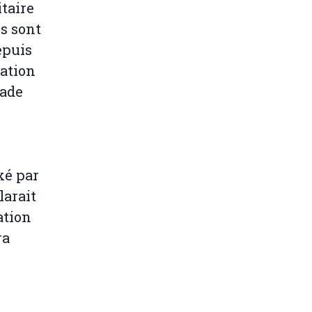
taire
és sont
epuis
nation
rade
xé par
larait
ation
ra