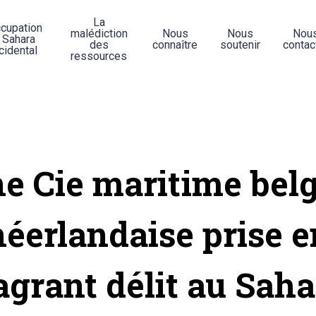
La
ccupation
malédiction
Nous
Nous
Nou
 Sahara
des
connaître
soutenir
contac
cidental
ressources
e Cie maritime bel
néerlandaise prise e
agrant délit au Sah