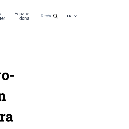
s
Espace
FR
ter
dons
go-
n
ara