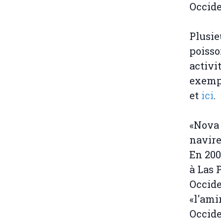
Occide
Plusie
poisso
activi
exemp
et
ici
.
«Nova 
navire
En 20
à Las 
Occide
«l'ami
Occide