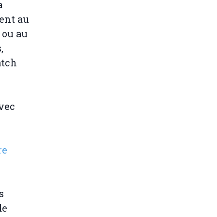
a
ent au
 ou au
,
atch
vec
re
s
de