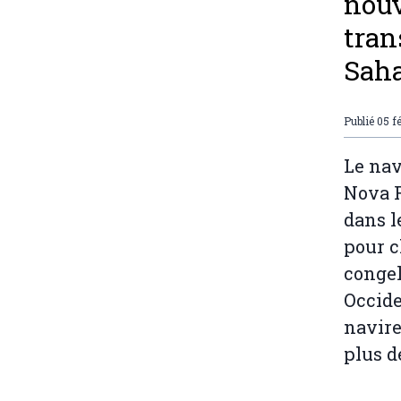
nouv
tran
Saha
Publié
05 f
Le nav
Nova F
dans l
pour c
congel
Occide
navire
plus d