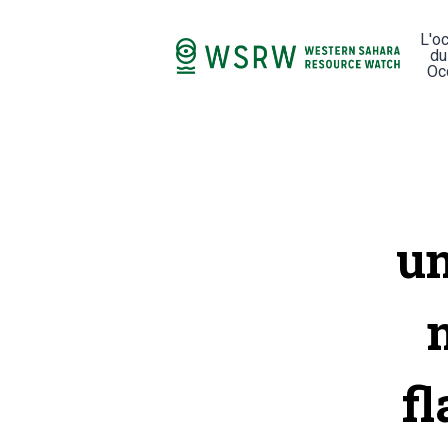
L'o
du
Oc
un
fl