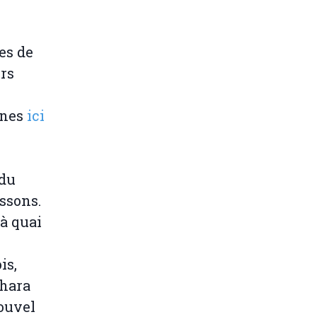
es de
rs
nnes
ici
 du
issons.
à quai
is,
ahara
nouvel