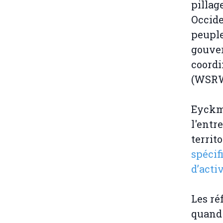
pillag
Occide
peuple
gouver
coordi
(WSRW
Eyckm
l'entr
territ
spécif
d’acti
Les ré
quand 