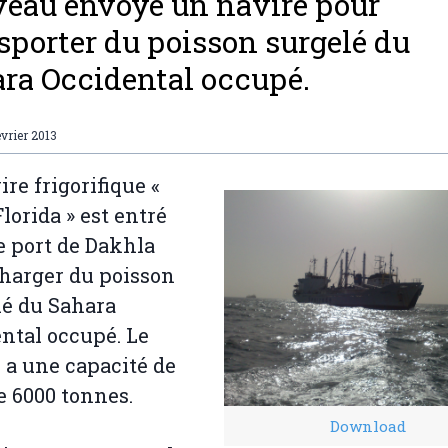
eau envoyé un navire pour
sporter du poisson surgelé du
ra Occidental occupé.
évrier 2013
ire frigorifique «
lorida » est entré
e port de Dakhla
harger du poisson
é du Sahara
ntal occupé. Le
 a une capacité de
e 6000 tonnes.
Download