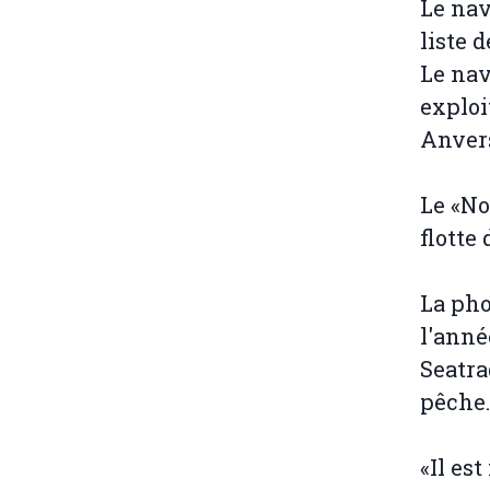
Le nav
liste 
Le nav
exploi
Anvers
Le «Nov
flotte
La pho
l'anné
Seatra
pêche.
«Il es