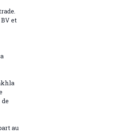
trade.
 BV et
la
akhla
e
 de
part au