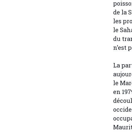
poisso
de la 
les pr
le Sah
du tra
n’est 
La par
aujour
le Mar
en 197
découl
occide
occupa
Maurit