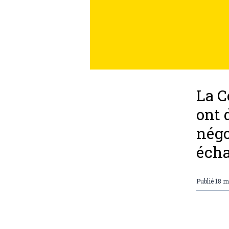
La C
ont 
négo
écha
Publié
18 m