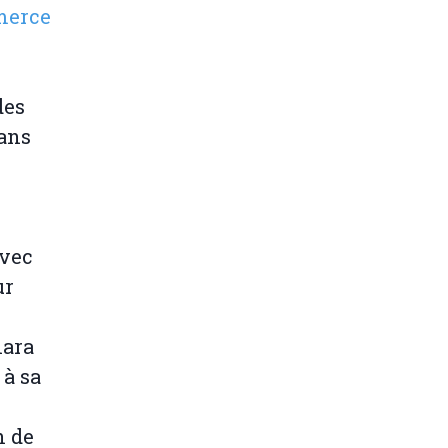
merce
des
ans
avec
ur
hara
 à sa
n de