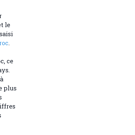
r
t le
saisi
roc
.
c, ce
ays.
 à
e plus
s
iffres
s