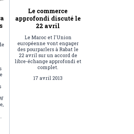
Le commerce
ra
approfondi discuté le
s
22 avril
Le Maroc et l'Union
européenne vont engager
de
des pourparlers à Rabat le
22 avril sur un accord de
libre-échange approfondi et
complet.
s
e
17 avril 2013
s
RW
e,
.