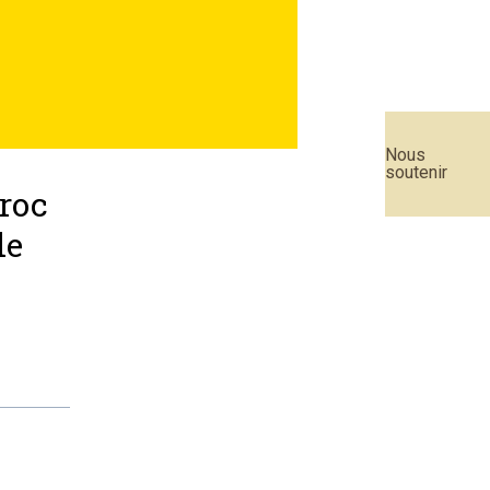
Nous
soutenir
roc
de