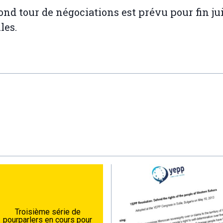
ond tour de négociations est prévu pour fin ju
les.
Troisième série de
pourparlers en cours pour