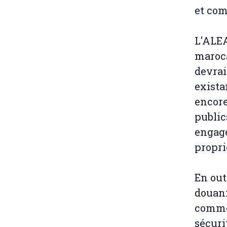
et com
L'ALEA
maroca
devrai
exista
encore
public
engage
propri
En out
douani
commer
sécuri