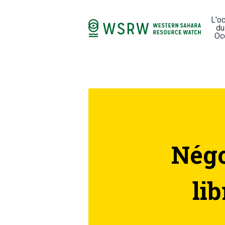
L'o
du
Oc
Négo
li