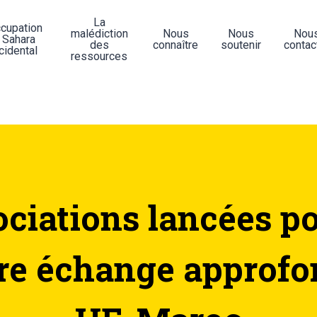
La
ccupation
malédiction
Nous
Nous
Nou
 Sahara
des
connaître
soutenir
contac
cidental
ressources
ciations lancées po
bre échange approfo