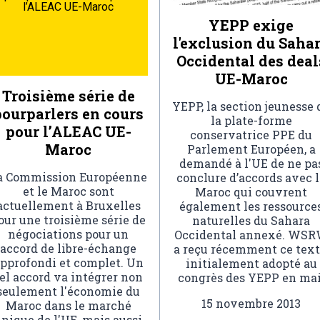
l’ALEAC UE-Maroc
YEPP exige
l'exclusion du Saha
Occidental des deal
UE-Maroc
Troisième série de
YEPP, la section jeunesse 
pourparlers en cours
la plate-forme
pour l’ALEAC UE-
conservatrice PPE du
Maroc
Parlement Européen, a
demandé à l'UE de ne pa
a Commission Européenne
conclure d’accords avec l
et le Maroc sont
Maroc qui couvrent
actuellement à Bruxelles
également les ressource
our une troisième série de
naturelles du Sahara
négociations pour un
Occidental annexé. WS
accord de libre-échange
a reçu récemment ce text
pprofondi et complet. Un
initialement adopté au
el accord va intégrer non
congrès des YEPP en mai
seulement l'économie du
15 novembre 2013
Maroc dans le marché
nique de l'UE, mais aussi