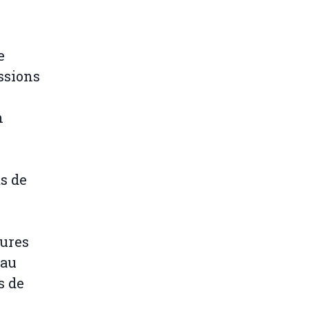
e
ssions
n
s de
dures
 au
s de