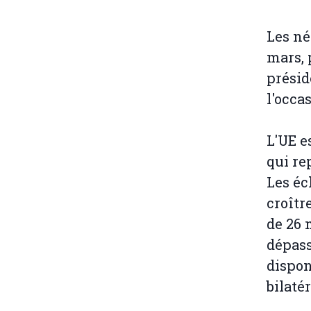
Les né
mars, 
présid
l'occa
L'UE e
qui re
Les é
croîtr
de 26 
dépass
dispon
bilaté