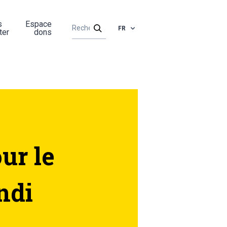
s
Espace
FR
ter
dons
ur le
ndi