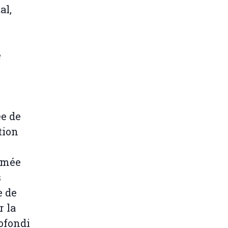
al,
e
ée de
tion
lamée
s
e de
r la
ofondi