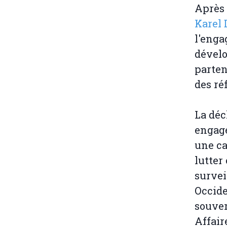
Après 
Karel 
l'enga
dévelo
parten
des ré
La déc
engag
une ca
lutter
survei
Occide
souver
Affair