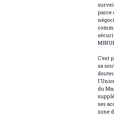
survei
parce 
négoc
commen
sécuri
MINUR
C'est 
sa sou
douteu
l'Unio
du Mar
supplé
ses ac
zone d