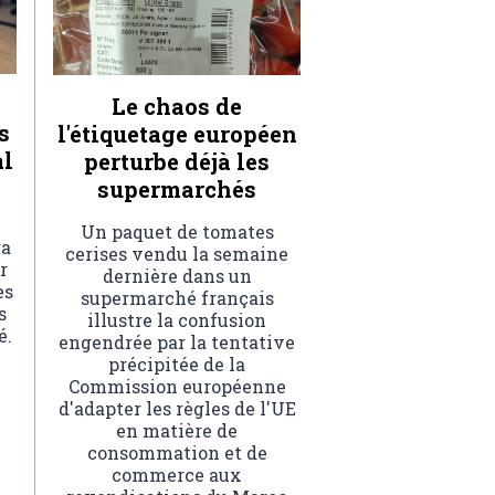
Le chaos de
s
l'étiquetage européen
al
perturbe déjà les
supermarchés
Un paquet de tomates
ra
cerises vendu la semaine
r
dernière dans un
es
supermarché français
s
illustre la confusion
é.
engendrée par la tentative
précipitée de la
Commission européenne
d'adapter les règles de l'UE
en matière de
consommation et de
commerce aux