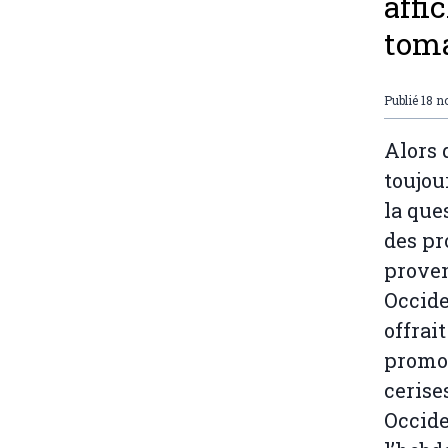
affi
toma
Publié
18 n
Alors 
toujou
la que
des pr
prove
Occide
offrait
promot
cerise
Occide