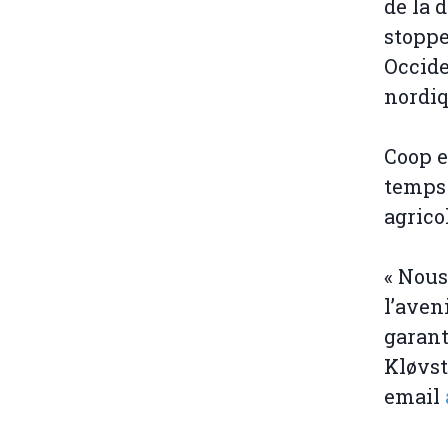
de la 
stoppe
Occide
nordiq
Coop e
temps 
agrico
« Nous
l’aven
garant
Kløvst
email