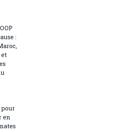
COOP
ause :
Maroc,
 et
les
du
f pour
r en
omates