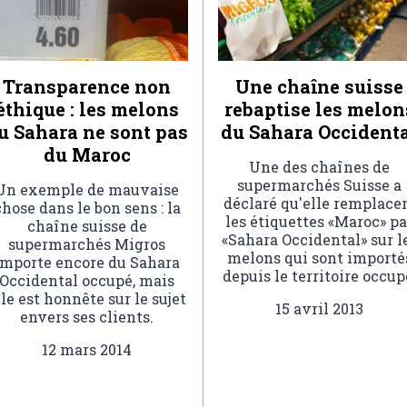
Transparence non
Une chaîne suisse
éthique : les melons
rebaptise les melon
u Sahara ne sont pas
du Sahara Occident
du Maroc
Une des chaînes de
supermarchés Suisse a
Un exemple de mauvaise
déclaré qu'elle remplace
chose dans le bon sens : la
les étiquettes «Maroc» pa
chaîne suisse de
«Sahara Occidental» sur l
supermarchés Migros
melons qui sont importé
importe encore du Sahara
depuis le territoire occup
Occidental occupé, mais
lle est honnête sur le sujet
15 avril 2013
envers ses clients.
12 mars 2014