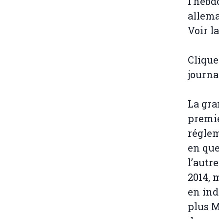
l’hebd
allema
Voir la
Clique
journa
La gra
premie
réglem
en qu
l’autr
2014, 
en ind
plus M