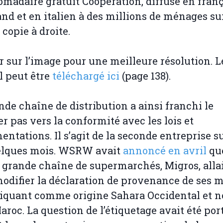
omadaire gratuit Coopération, diffusé en franç
nd et en italien à des millions de ménages sui
 copie à droite.
r sur l’image pour une meilleure résolution. L
l peut être
téléchargé ici
(page 138).
nde chaîne de distribution a ainsi franchi le
r pas vers la conformité avec les lois et
entations. Il s’agit de la seconde entreprise s
elques mois. WSRW avait
annoncé en avril
qu
e grande chaîne de supermarchés, Migros, allai
modifier la déclaration de provenance de ses 
iquant comme origine Sahara Occidental et 
aroc. La question de l’étiquetage avait été por