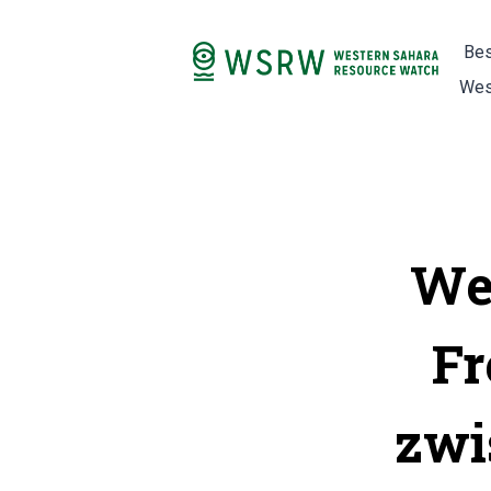
Bes
Wes
Wes
F
zwi