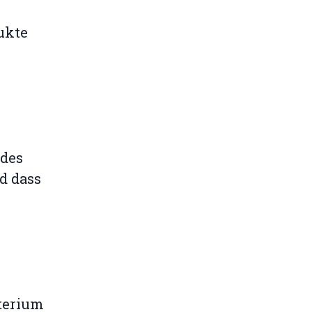
ukte
 des
d dass
terium