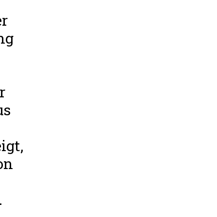
r
ng
r
us
igt,
on
.