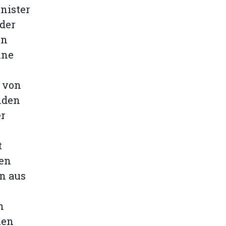
nister
 der
in
ine
e von
nden
er
t
den
n aus
n
nen