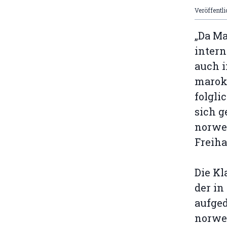
Veröffentli
„Da Ma
intern
auch i
marok
folgli
sich g
norwe
Freih
Die Kl
der i
aufged
norwe