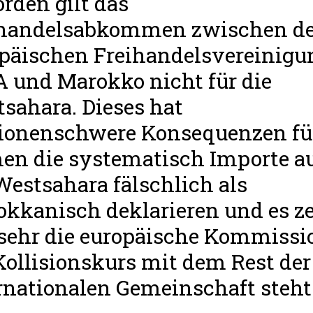
rden gilt das
ihandelsabkommen zwischen de
päischen Freihandelsvereinigu
 und Marokko nicht für die
sahara. Dieses hat
ionenschwere Konsequenzen fü
en die systematisch Importe a
Westsahara fälschlich als
kkanisch deklarieren und es ze
sehr die europäische Kommissi
Kollisionskurs mit dem Rest der
rnationalen Gemeinschaft steht