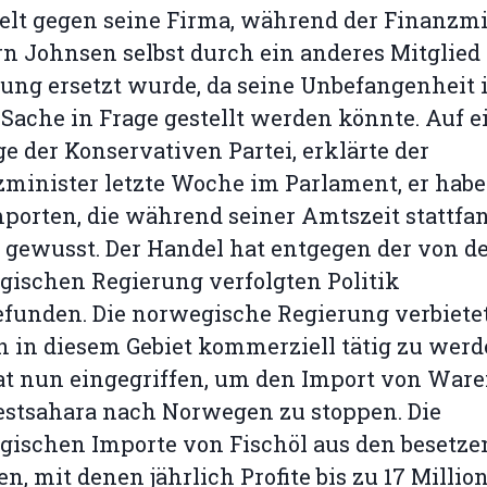
elt gegen seine Firma, während der Finanzmi
rn Johnsen selbst durch ein anderes Mitglied
ung ersetzt wurde, da seine Unbefangenheit 
 Sache in Frage gestellt werden könnte. Auf e
e der Konservativen Partei, erklärte der
minister letzte Woche im Parlament, er hab
porten, die während seiner Amtszeit stattfa
 gewusst. Der Handel hat entgegen der von d
ischen Regierung verfolgten Politik
efunden. Die norwegische Regierung verbiete
 in diesem Gebiet kommerziell tätig zu wer
t nun eingegriffen, um den Import von Ware
estsahara nach Norwegen zu stoppen. Die
ischen Importe von Fischöl aus den besetze
en, mit denen jährlich Profite bis zu 17 Millio