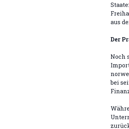
Staate
Freih
aus de
Der Pr
Noch s
Import
norwe
bei se
Finanz
Währen
Unter
zurüc