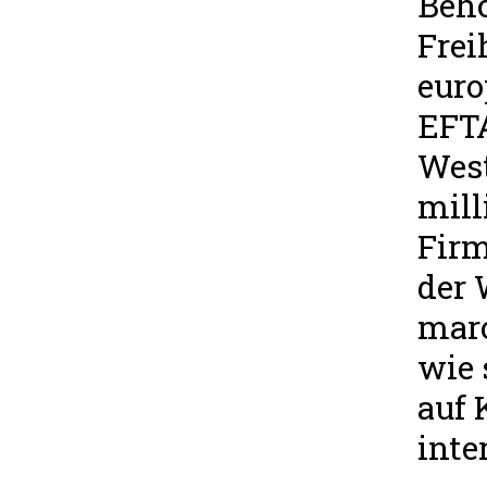
Behö
Fre
euro
EFTA
West
mill
Firm
der 
maro
wie 
auf 
inte