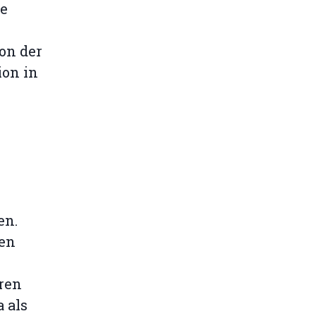
ge
von der
ion in
en.
den
uren
 als