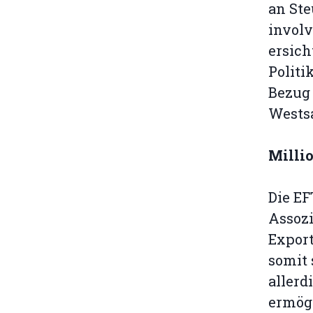
an Ste
involv
ersich
Politi
Bezug 
Westsa
Milli
Die EF
Assoz
Export
somit 
allerd
ermögl