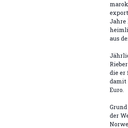
marokk
export
Jahre 
heimli
aus de
Jährli
Rieber
die er
damit 
Euro.
Grund 
der W
Norweg