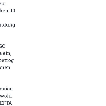
zu
hen. 10
wendung
 GC
 ein,
betrog
ionen
nexion
owohl
 EFTA