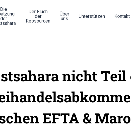
Die
Der Fluch
atzung
Über
der
Unterstützen
Kontakt
der
uns
Ressourcen
tsahara
tsahara nicht Teil
reihandelsabkomme
schen EFTA & Mar