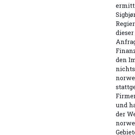
ermitt
Sigbjø
Regier
dieser
Anfrag
Finanz
den Im
nichts
norweg
stattg
Firmen
und ha
der W
norweg
Gebiet