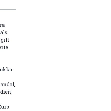
ra
als
gilt
erte
rokko.
kandal,
edien
Euro