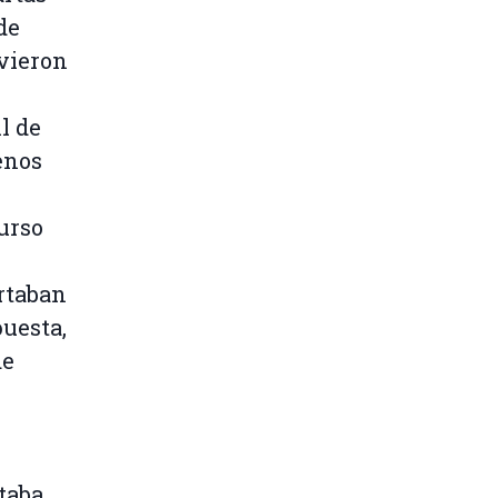
de
uvieron
l de
enos
urso
rtaban
puesta,
de
taba