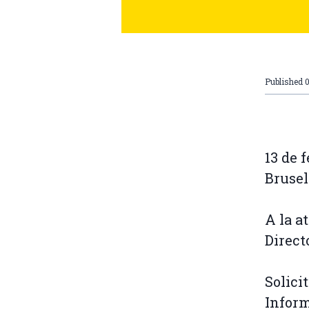
Published
13 de 
Brusel
A la a
Direct
Solici
Inform