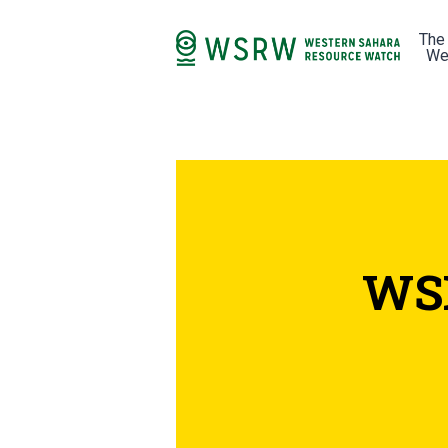
The
We
WSR