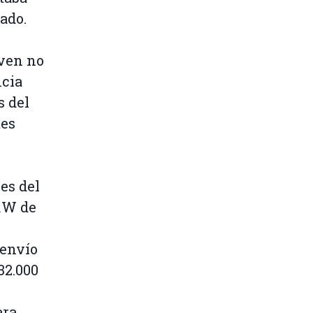
ado.
iven no
ncia
s del
tes
es del
RW de
 envío
32.000
ara