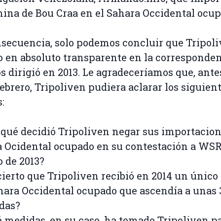
mina de Bou Craa en el Sahara Occidental ocup
secuencia, solo podemos concluir que Tripol
o en absoluto transparente en la corresponde
s dirigió en 2013. Le agradeceríamos que, ante
febrero, Tripoliven pudiera aclarar los siguien
:
r qué decidió Tripoliven negar sus importacion
 Ocidental ocupado en su contestación a WS
o de 2013?
 cierto que Tripoliven recibió en 2014 un único
hara Occidental ocupado que ascendía a unas 
das?
é medidas, en su caso, ha tomado Tripoliven p