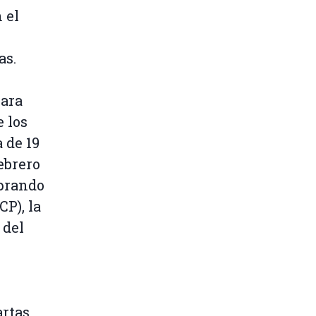
 el
as.
para
 los
 de 19
febrero
mprando
CP), la
 del
artas