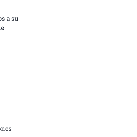
s a su
ue
ones