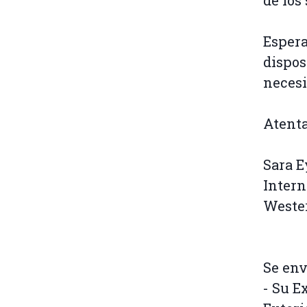
de los
Espera
dispos
necesi
Atent
Sara 
Intern
Weste
Se env
- Su E