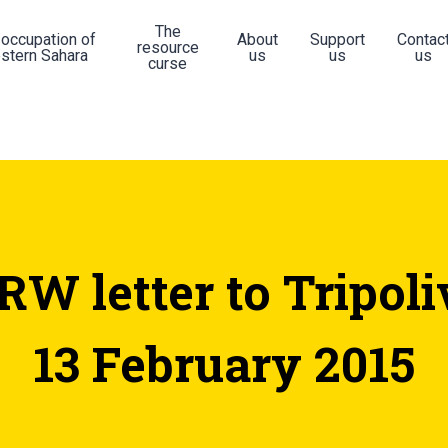
The
 occupation of
About
Support
Contac
resource
stern Sahara
us
us
us
curse
W letter to Tripoli
13 February 2015