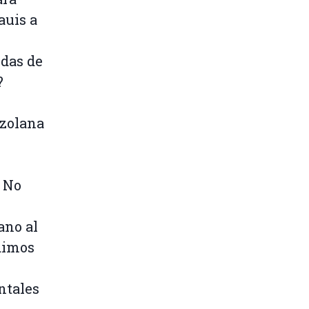
auis a
idas de
?
ezolana
. No
ano al
dimos
ntales