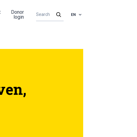
t
Donor
EN
login
ven,