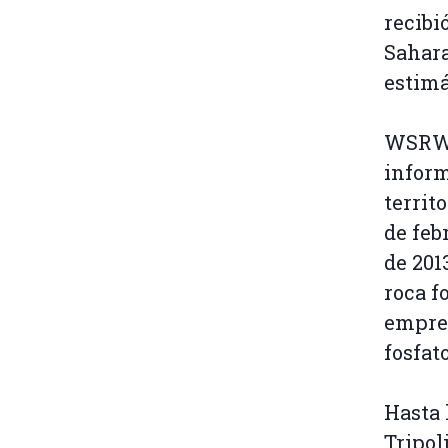
recibi
Sahara
estimá
WSRW c
inform
territ
de feb
de 201
roca f
empres
fosfat
Hasta 
Tripol