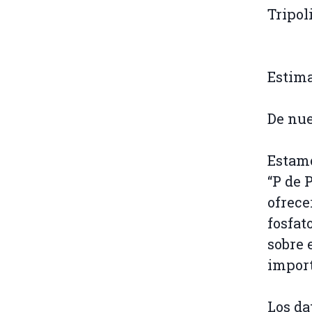
Tripol
Estima
De nue
Estamo
“P de 
ofrece
fosfat
sobre 
import
Los da