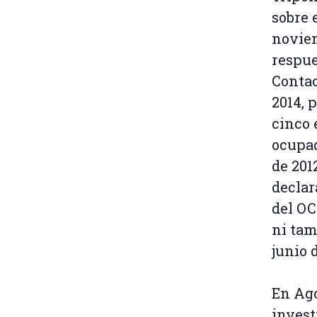
sobre 
noviem
respue
Contac
2014, 
cinco 
ocupad
de 201
declar
del OC
ni tam
junio 
En Ago
invest