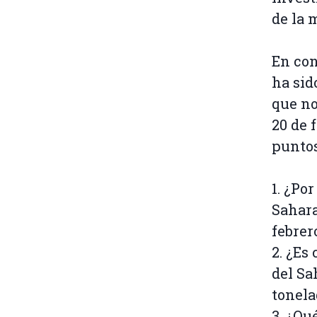
de la 
En con
ha sid
que no
20 de 
puntos
1. ¿Po
Sahara
febrer
2. ¿Es
del Sa
tonela
3. ¿Qu