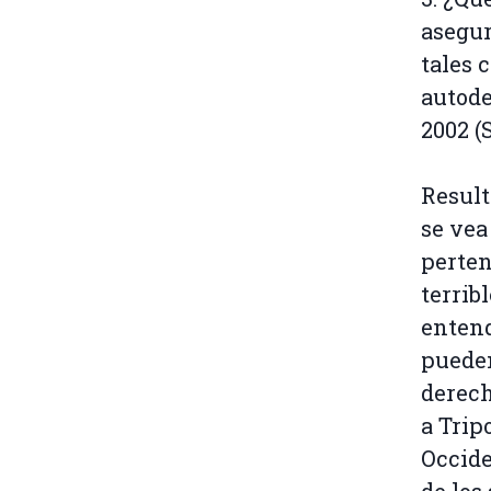
asegur
tales 
autode
2002 (
Result
se vea
perten
terrib
entend
pueden
derech
a Trip
Occide