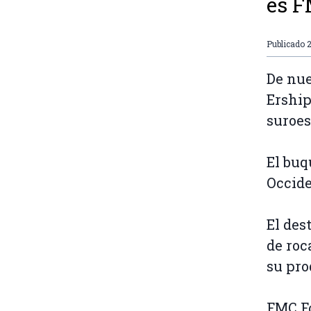
es F
Publicado
2
De nue
Ership
suroes
El buq
Occide
El des
de roc
su pro
FMC Fo