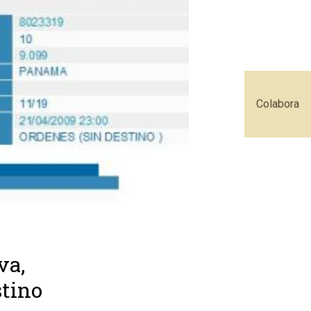
Colabora
va,
stino