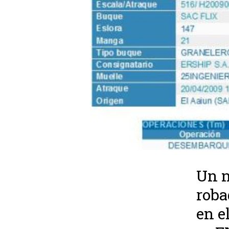
Un n
roba
en e