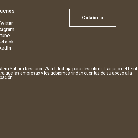
guenos
Colabora
witter
tagram
tube
cebook
kedIn
tern Sahara Resource Watch trabaja para descubrir el saqueo del territ
ara que las empresas y los gobiernos rindan cuentas de su apoyo a la
pación.