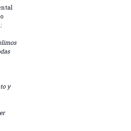
ental
io
:
mplimos
odas
to y
er