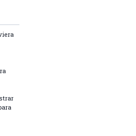
viera
ra
strar
para