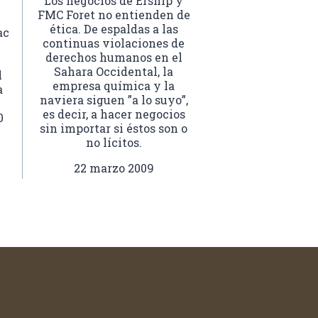
Los negocios de Ership y
FMC Foret no entienden de
ética. De espaldas a las
ac
continuas violaciones de
derechos humanos en el
Sahara Occidental, la
l
empresa química y la
a
naviera siguen ”a lo suyo”,
es decir, a hacer negocios
0
sin importar si éstos son o
no lícitos.
22 marzo 2009