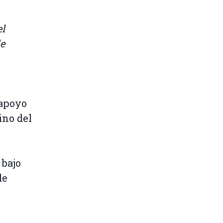
el
de
 apoyo
ino del
 bajo
de