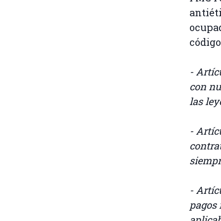
antiét
ocupad
código
- Artí
con nu
las ley
- Artíc
contra
siempre
- Artí
pagos 
aplicab