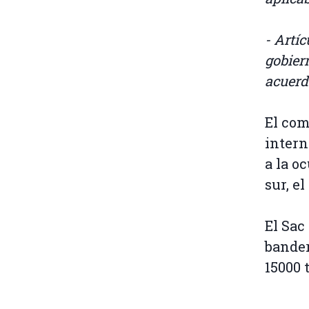
- Artí
gobier
acuerd
El com
intern
a la o
sur, e
El Sac
bander
15000 