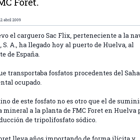
MC Foret.
2 abril 2009
vo el carguero Sac Flix, perteneciente a la na
, S. A., ha llegado hoy al puerto de Huelva, al
te de España.
ue transportaba fosfatos procedentes del Saha
ntal ocupado.
tino de este fosfato no es otro que el de sumini
a mineral a la planta de FMC Foret en Huelva 
ducción de tripolifosfato sódico.
ret lleva años importando de forma ilícita y