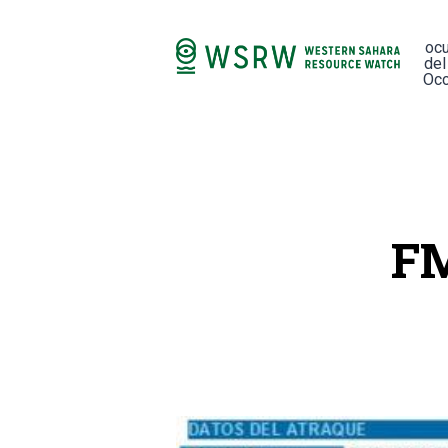
oc
del
Occ
FM