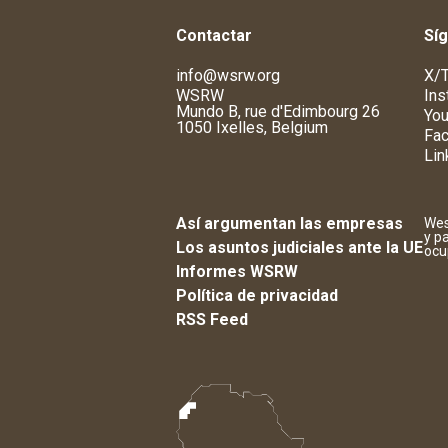
Contactar
Sí
info@wsrw.org
X/T
WSRW
Ins
Mundo B, rue d'Edimbourg 26
You
1050 Ixelles, Belgium
Fa
Lin
Así argumentan las empresas
Wes
y p
Los asuntos judiciales ante la UE
ocu
Informes WSRW
Política de privacidad
RSS Feed