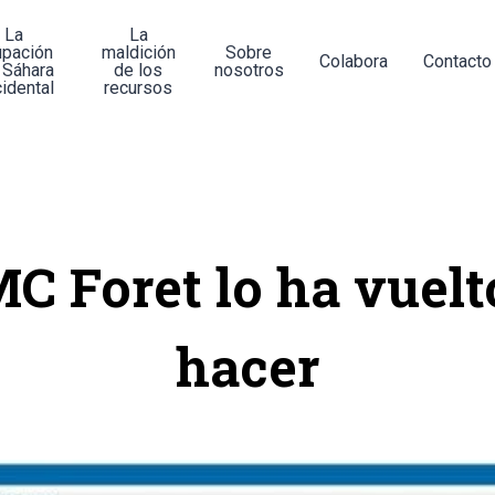
La
La
upación
maldición
Sobre
Colabora
Contacto
 Sáhara
de los
nosotros
idental
recursos
C Foret lo ha vuelt
hacer