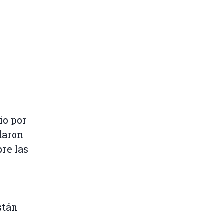
io por
daron
re las
stán