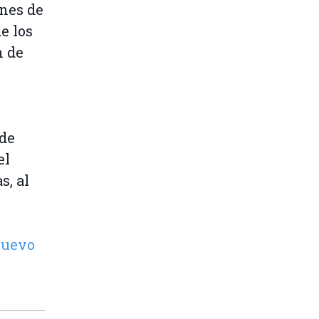
nes de
e los
n de
 de
el
s, al
nuevo