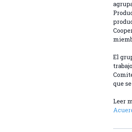
agrupa
Produc
produc
Cooper
miemb
El gru
trabaj
Comité
que se
Leer 
Acuer