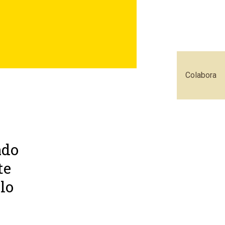
Colabora
ado
te
lo