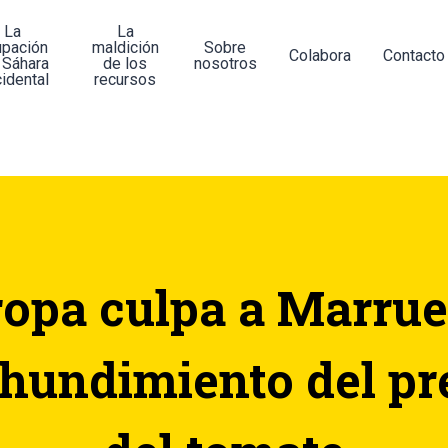
La
La
upación
maldición
Sobre
Colabora
Contacto
 Sáhara
de los
nosotros
idental
recursos
opa culpa a Marru
 hundimiento del pr