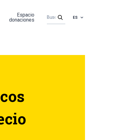
Espacio
ES
donaciones
ecos
ecio