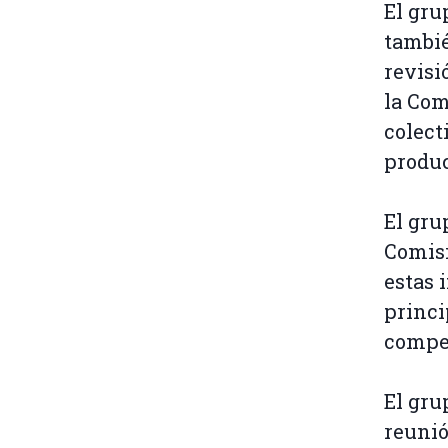
El gru
tambié
revisi
la Com
colect
produc
El gru
Comisi
estas 
princi
compet
El gru
reunió