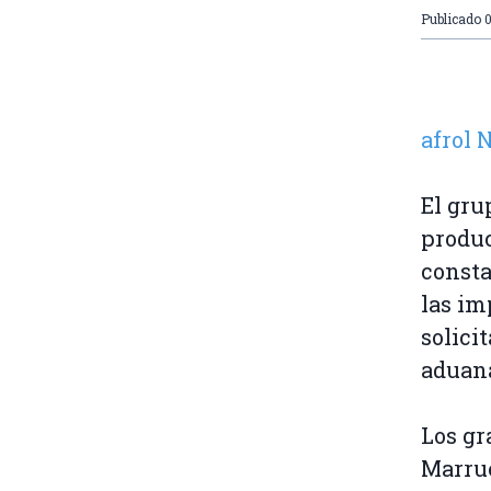
Publicado
0
afrol
El gru
produc
consta
las im
solici
aduan
Los gr
Marrue