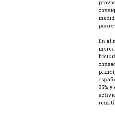
provoc
consig
medida
para e
En el 
merca
histór
consec
princi
españo
35% y 
activi
remiti