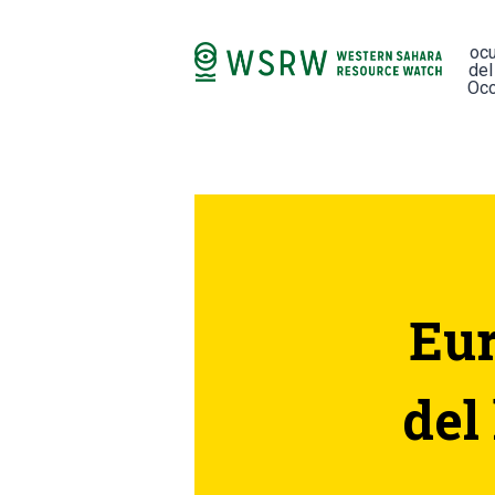
oc
del
Occ
Eur
del