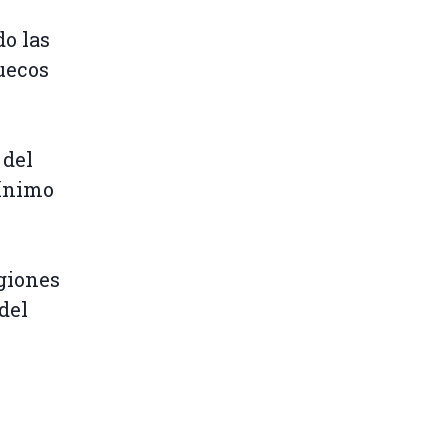
do las
uecos
 del
mínimo
giones
del