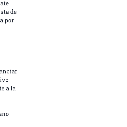
mate
sta de
a por
anciar
ivo
e a la
iano