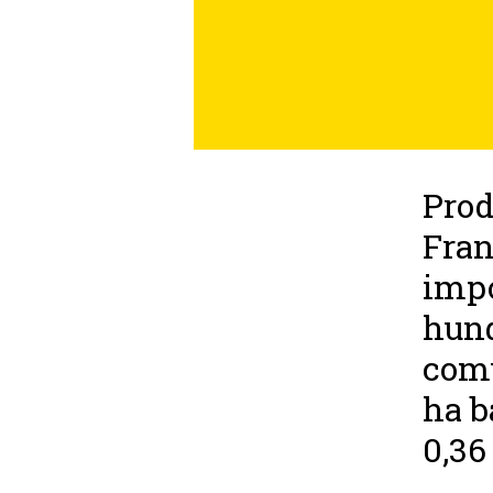
Prod
Fran
impo
hund
comu
ha b
0,36