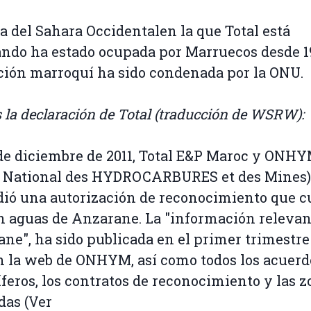
a del Sahara Occidentalen la que Total está
ando ha estado ocupada por Marruecos desde 1
ión marroquí ha sido condenada por la ONU.
s la declaración de Total (traducción de WSRW):
2 de diciembre de 2011, Total E&P Maroc y ONH
e National des HYDROCARBURES et des Mines) 
ió una autorización de reconocimiento que cu
n aguas de Anzarane. La "información relevan
ne", ha sido publicada en el primer trimestre
n la web de ONHYM, así como todos los acuerd
íferos, los contratos de reconocimiento y las 
das (Ver