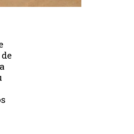
e
 de
la
u
os