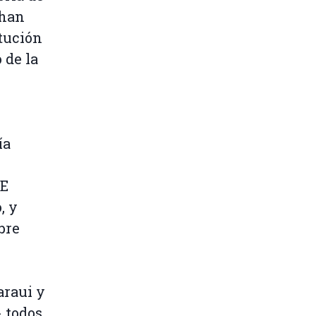
 han
itución
 de la
ía
UE
, y
bre
araui y
- todos