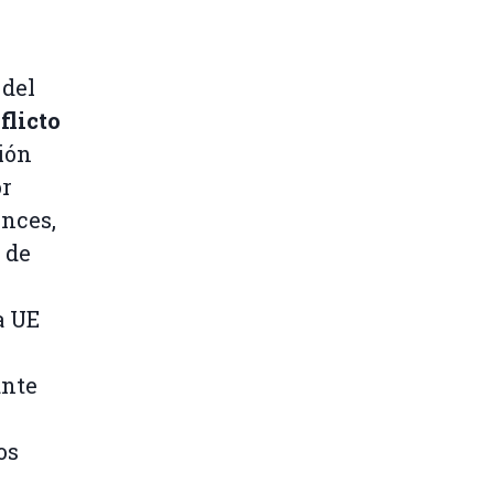
 del
flicto
xión
or
onces,
 de
a UE
ante
os