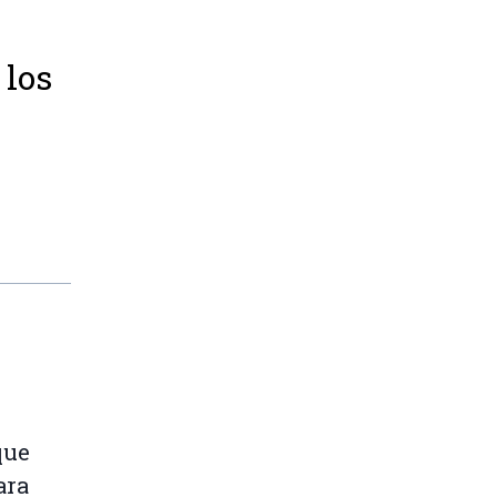
 los
que
ara