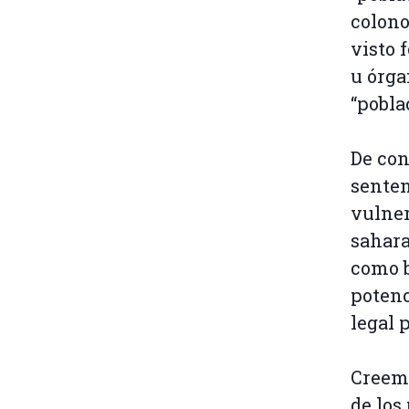
colono
visto 
u órga
“pobla
De con
senten
vulner
sahara
como b
potenc
legal 
Creemo
de los