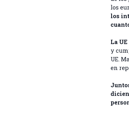
los eu
los in
cuant
La UE 
y cump
UE. Ma
en rep
Juntos
dicien
person