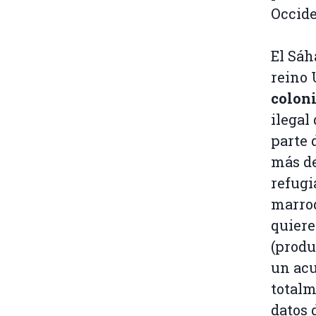
Occide
El Sáh
reino 
coloni
ilegal
parte 
más de
refugi
marroq
quiere
(produ
un acu
totalm
datos 