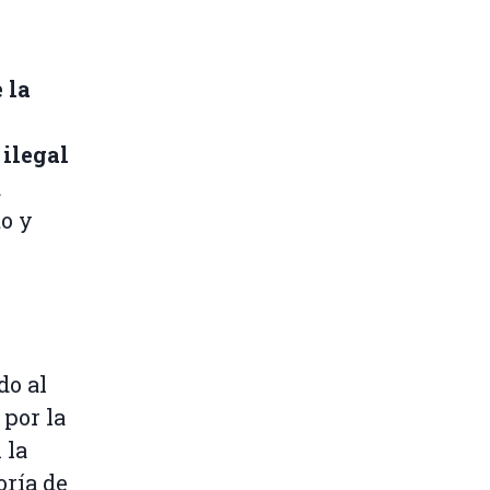
 la
 ilegal
a
to y
e
do al
por la
 la
oría de