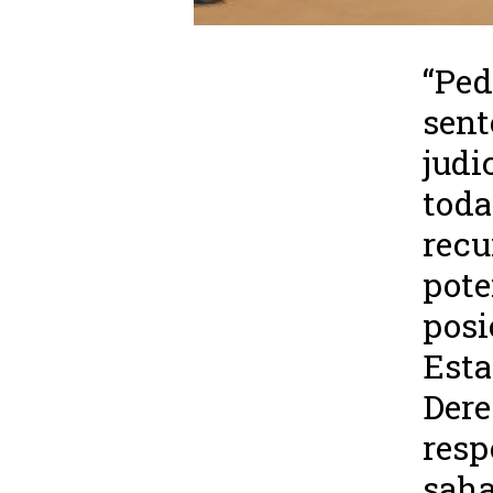
“Ped
sent
judi
toda
recu
pote
posi
Esta
Dere
resp
saha