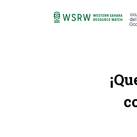
oc
del
Occ
¡Qu
c