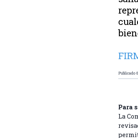
repr
cual
bien
FIR
Publicado
0
Para s
La Com
revisa
permit