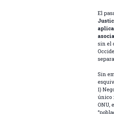
El pas
Justic
aplica
asocia
sin el
Occide
separa
Sin em
esquiv
1) Neg
único 
ONU, e
“pobla