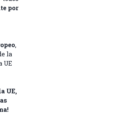
te por
ropeo
,
de la
a UE
la UE,
las
ma!