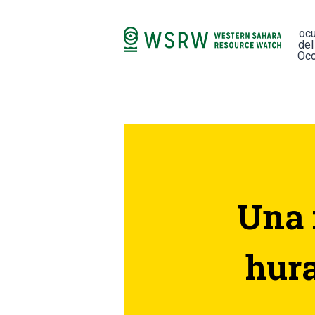
oc
del
Occ
Una f
hura