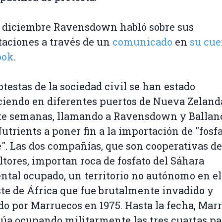
e diciembre Ravensdown habló sobre sus
aciones a través de un
comunicado
en
su cue
ook
.
otestas de la sociedad civil se han estado
iendo en diferentes puertos de Nueva Zeland
te semanas, llamando a Ravensdown y Ballan
utrients a poner fin a la importación de "fosf
". Las dos compañías, que son cooperativas de
ltores, importan roca de fosfato del Sáhara
ntal ocupado, un territorio no autónomo en el
te de África que fue brutalmente invadido y
o por Marruecos en 1975. Hasta la fecha, Mar
úa ocupando militarmente las tres cuartas pa