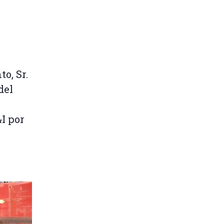
o, Sr.
del
I por