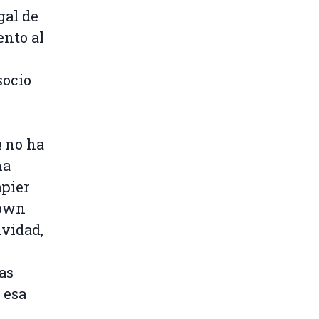
gal de
ento al
socio
n
no ha
na
apier
down
ividad,
ras
 esa