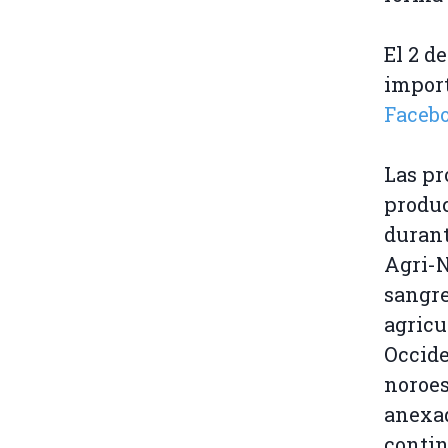
El 2 d
import
Faceb
Las pr
produc
duran
Agri-N
sangre
agricu
Occide
noroes
anexad
contin