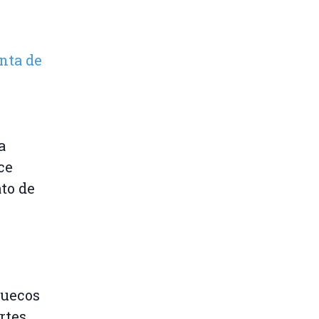
nta de
a
ce
ato de
ruecos
rtes