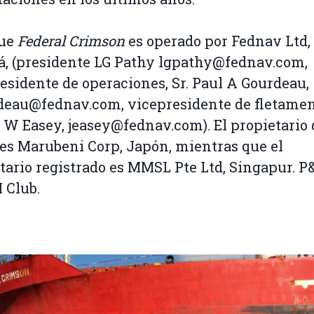
que
Federal Crimson
es operado por Fednav Ltd,
, (presidente LG Pathy lgpathy@fednav.com,
esidente de operaciones, Sr. Paul A Gourdeau,
eau@fednav.com, vicepresidente de fletament
W Easey, jeasey@fednav.com). El propietario 
es Marubeni Corp, Japón, mientras que el
tario registrado es MMSL Pte Ltd, Singapur. P&
 Club.