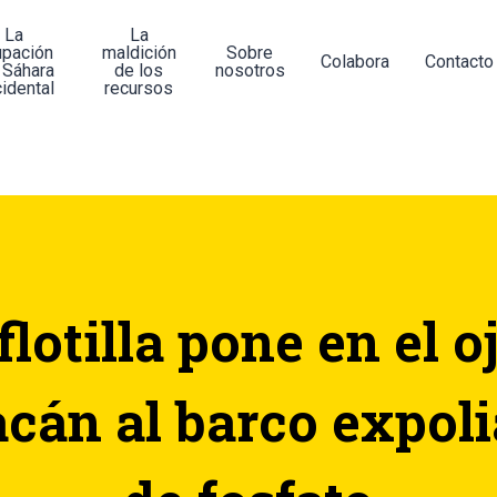
La
La
upación
maldición
Sobre
Colabora
Contacto
 Sáhara
de los
nosotros
idental
recursos
lotilla pone en el o
cán al barco expol