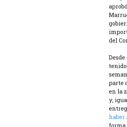
aprobó
Marrue
gobier
import
del Co
Desde 
tenido
semana
parte 
en la 
y, igu
entreg
haber
forma 