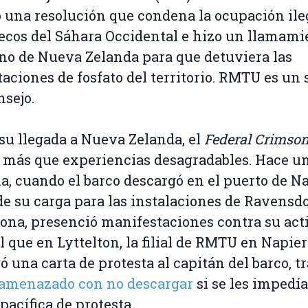
 una resolución que condena la ocupación ile
cos del Sáhara Occidental e hizo un llamami
no de Nueva Zelanda para que detuviera las
aciones de fosfato del territorio. RMTU es un 
nsejo.
su llegada a Nueva Zelanda, el
Federal Crimso
 más que experiencias desagradables. Hace u
, cuando el barco descargó en el puerto de N
de su carga para las instalaciones de Ravens
zona, presenció manifestaciones contra su act
al que en Lyttelton, la filial de RMTU en Napier
ó una carta de protesta al capitán del barco, t
 amenazado con no descargar
si se les impedía
pacífica de protesta.