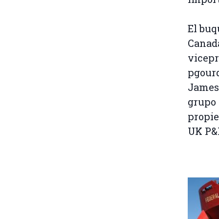
El bu
Canadá
vicepr
pgourd
James 
grupo 
propie
UK P&I