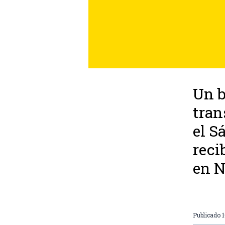
Un b
tran
el S
reci
en N
Publicado
1