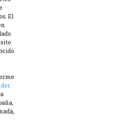
e
s. El
en
dado
sito
ocido
forme
nder
.
ía
paña,
nadá,