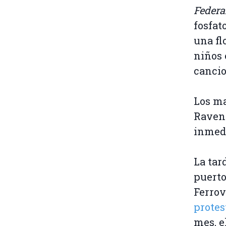
Federa
fosfat
una fl
niños 
cancio
Los ma
Ravens
inmedi
La tard
puerto
Ferrov
protes
mes, e