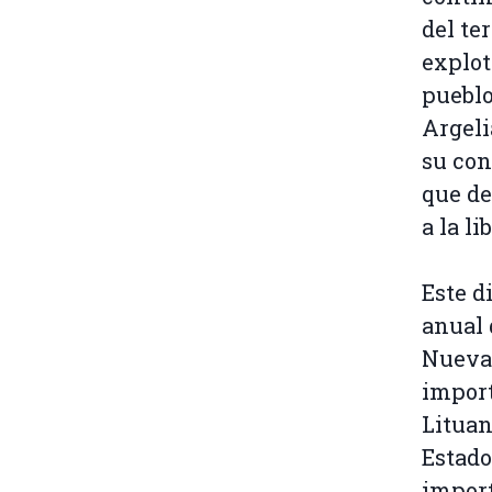
del te
explot
pueblo
Argeli
su con
que de
a la l
Este d
anual
Nueva 
import
Lituan
Estado
import