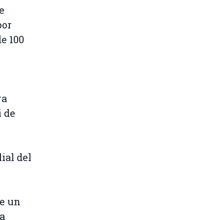
e
por
de 100
ra
 de
lial del
e un
a