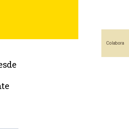
Colabora
desde
nte