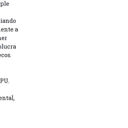
ple
ciando
mente a
ner
olucra
cos.
EPU.
ntal,
r