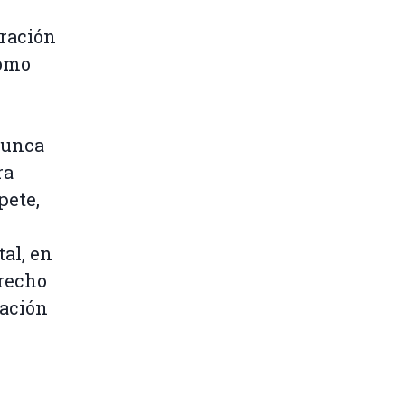
ración
como
nunca
ra
pete,
al, en
erecho
tación