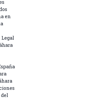
es
 dos
ña en
la
 Legal
Sáhara
 España
ara
áhara
aciones
 del