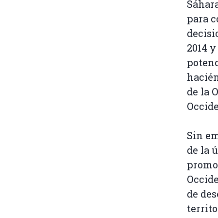
Sáhara
para c
decisi
2014 y
potenc
hacién
de la 
Occide
Sin em
de la 
promov
Occide
de des
territo