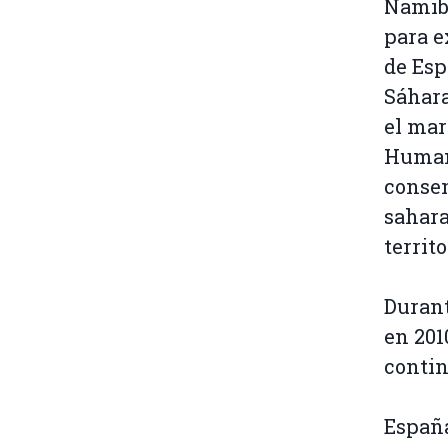
Namibi
para e
de Esp
Sáhara
el mar
Humano
consen
sahara
territ
Durant
en 201
contin
España