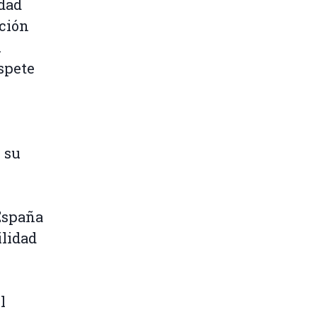
dad
ación
l
spete
e su
España
ilidad
l