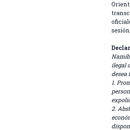
Orient
transc
oficia
sesión
Decla
Namibi
ilegal 
desea 
1. Pro
person
expoli
2. Abs
económ
dispon