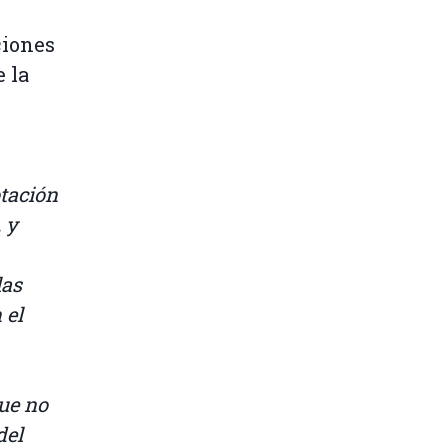
ciones
e la
tación
, y
las
 el
que no
del