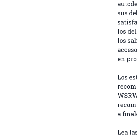
autod
sus de
satisf
los de
los sa
acceso
en pro
Los es
recome
WSRW p
recome
a fina
Lea la