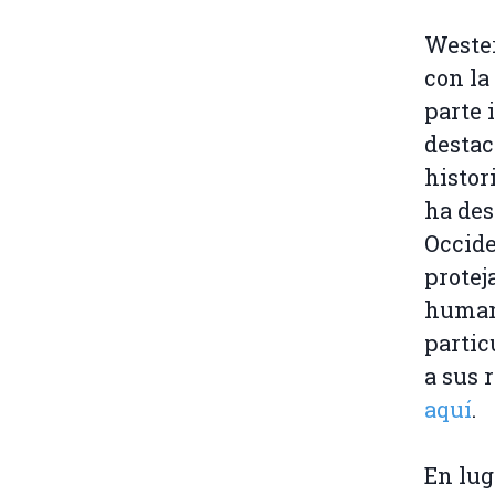
Weste
con la
parte 
destac
histor
ha des
Occide
protej
humano
partic
a sus 
aquí
.
En luga