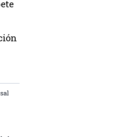
ete
ción
sal