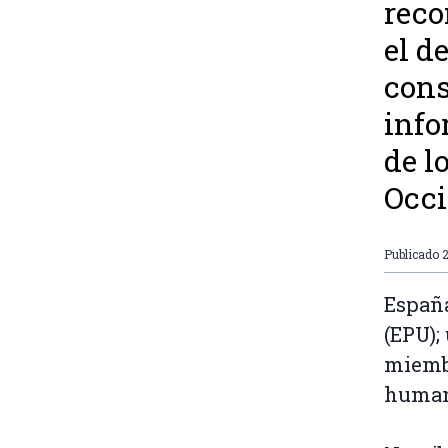
reco
el d
cons
info
de l
Occi
Publicado
España
(EPU);
miembr
humano