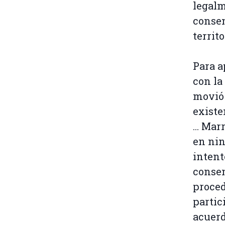
legalm
consen
territo
Para a
con la
movió 
existe
... Ma
en nin
intent
consen
proced
partic
acuerd