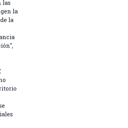
 las
igen la
 de la
ancia
ión",
E
no
ritorio
se
iales