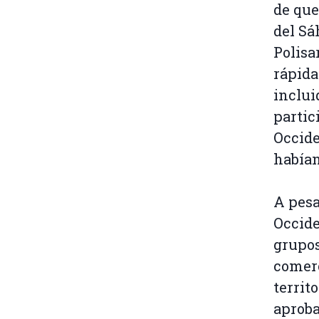
de que
del Sá
Polisa
rápida
inclui
partic
Occide
habían
A pesa
Occide
grupos
comerc
territ
aproba