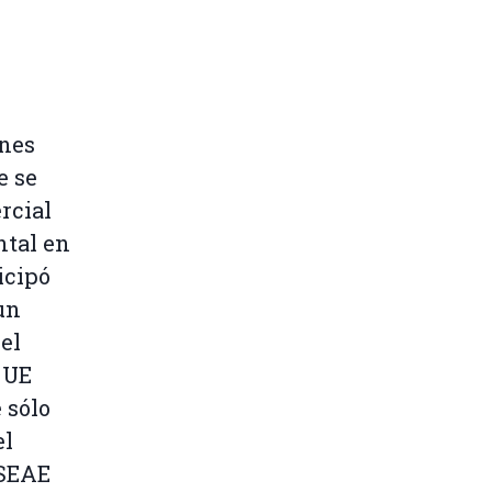
ones
e se
rcial
ntal en
icipó
un
 el
 UE
 sólo
el
 SEAE