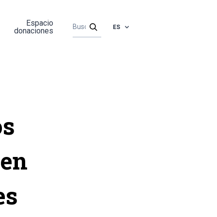
Espacio
ES
donaciones
os
ben
es