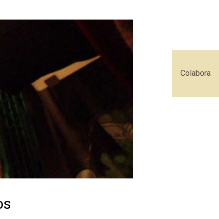
Colabora
os