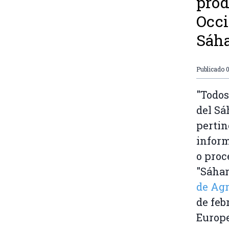
prod
Occi
Sáha
Publicado
0
"Todos
del Sá
pertin
inform
o proc
"Sáhar
de Agr
de feb
Europe