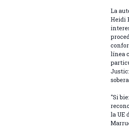
La aut
Heidi 
intere
proced
confor
línea 
partic
Justic
sobera
"Si bi
recono
la UE 
Marrue