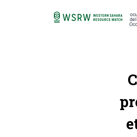
oc
del
Occ
C
pr
e