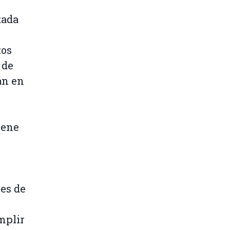
tada
tos
 de
án en
iene
nes de
mplir