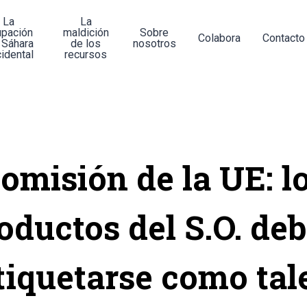
La
La
upación
maldición
Sobre
Colabora
Contacto
 Sáhara
de los
nosotros
idental
recursos
omisión de la UE: l
oductos del S.O. de
tiquetarse como tal