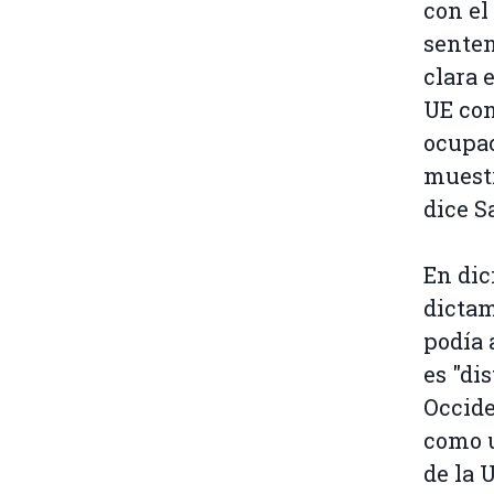
con el
senten
clara 
UE con
ocupac
muestr
dice 
En dic
dictam
podía 
es "di
Occide
como u
de la 