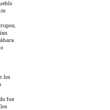
pueblo
nte
grupos,
ían
Sáhara
no
r los
o
rdo fue
los