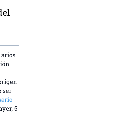
del
narios
ción
origen
 ser
ario
 ayer, 5