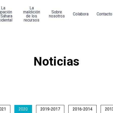
La
La
upación
maldición
Sobre
Colabora
Contacto
 Sáhara
de los
nosotros
idental
recursos
Noticias
021
2020
2019-2017
2016-2014
201