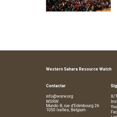
Western Sahara Resource Watch
Contactar
Sí
info@wsrw.org
X/T
WSRW
Ins
Mundo B, rue d'Edimbourg 26
You
1050 Ixelles, Belgium
Fa