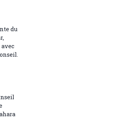
ente du
r,
 avec
onseil.
onseil
e
Sahara