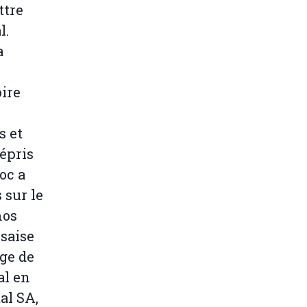
ttre
l.
a
oire
s et
épris
oc a
 sur le
mos
saise
age de
al en
al SA,