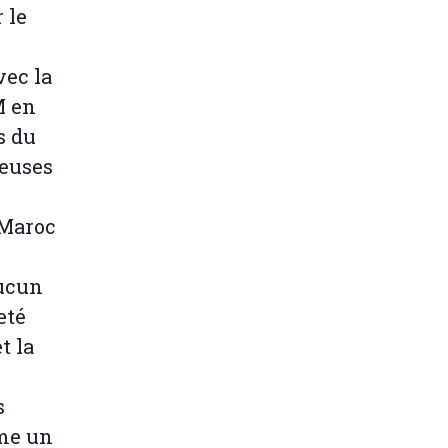
 le
vec la
M en
s du
reuses
 Maroc
Aucun
eté
t la
s
mme un