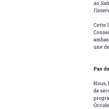
au Sah
l'inter
Cette 
Consei
ambass
une de
Pas de
Nous, 
de séc
progra
Occide