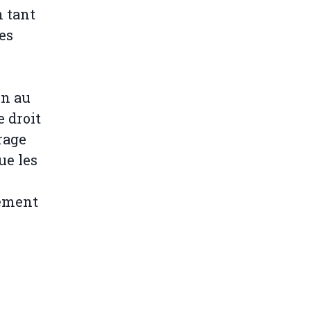
n tant
es
on au
e droit
rage
ue les
lement