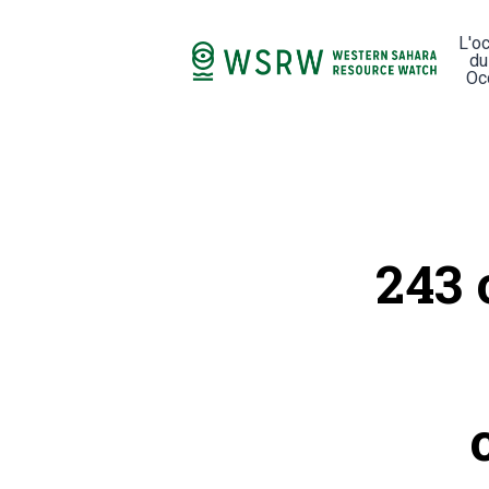
L'o
du
Oc
243 