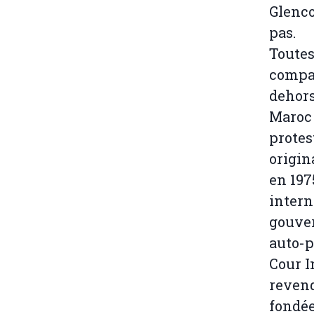
Glenco
pas.
Toutes
compa
dehors
Maroc 
protes
origin
en 197
intern
gouve
auto-p
Cour I
revend
fondée