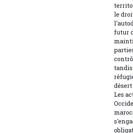
territ
le dro
l'auto
futur 
mainti
partie
contrô
tandis
réfugi
désert
Les ac
Occide
maroca
s'enga
obliga