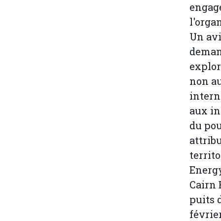
engage
l'orga
Un avi
demand
explor
non au
intern
aux in
du pou
attrib
territ
Energy
Cairn 
puits 
févrie