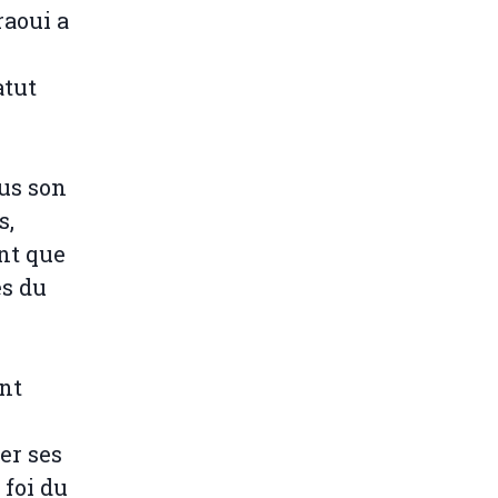
raoui a
atut
ous son
s,
nt que
es du
nt
er ses
 foi du