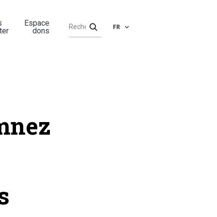
s
Espace
FR
ter
dons
amnez
s