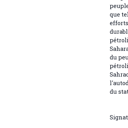
peuple
que te
effort
durabl
pétrol
Sahara
du peu
pétroli
Sahrao
l'auto
du sta
Signat