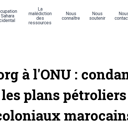
La
ccupation
malédiction
Nous
Nous
Nou
 Sahara
des
connaître
soutenir
contac
cidental
ressources
org à l'ONU : cond
les plans pétroliers
coloniaux marocain