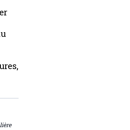
er
du
ures,
lière