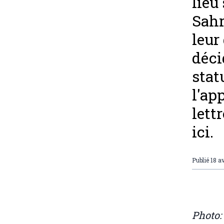
lieu 
Sahr
leur
déci
stat
l'ap
lett
ici.
Publié
18 av
Photo: 