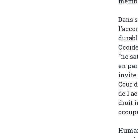
membre
Dans s
l'acco
durabl
Occide
"ne sa
en par
invite
Cour d
de l'a
droit 
occupé
Human 