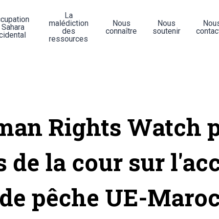
La
ccupation
malédiction
Nous
Nous
Nou
 Sahara
des
connaître
soutenir
contac
cidental
ressources
an Rights Watch 
s de la cour sur l'ac
de pêche UE-Maro