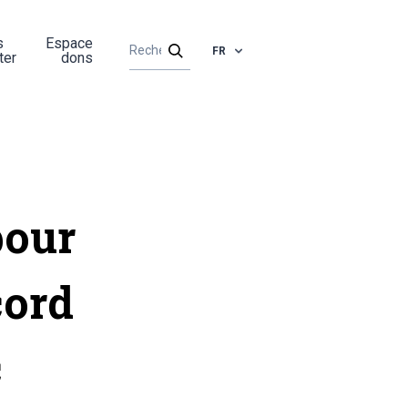
s
Espace
FR
ter
dons
pour
cord
c