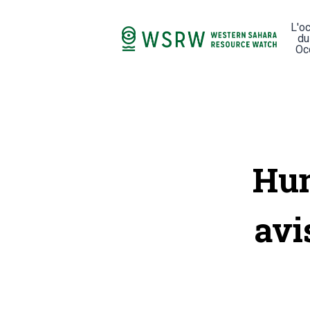
L'o
du
Oc
Hum
avi