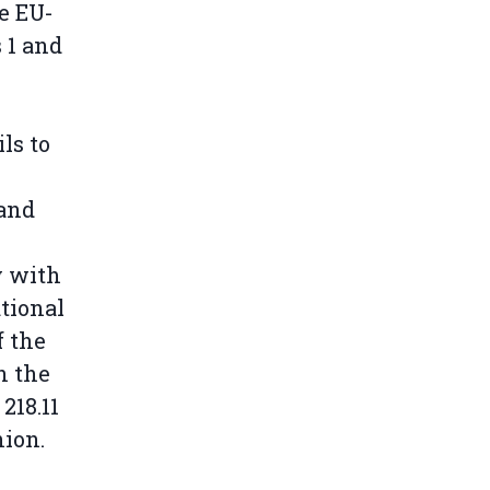
he EU-
 1 and
ls to
 and
y with
tional
f the
n the
218.11
nion.