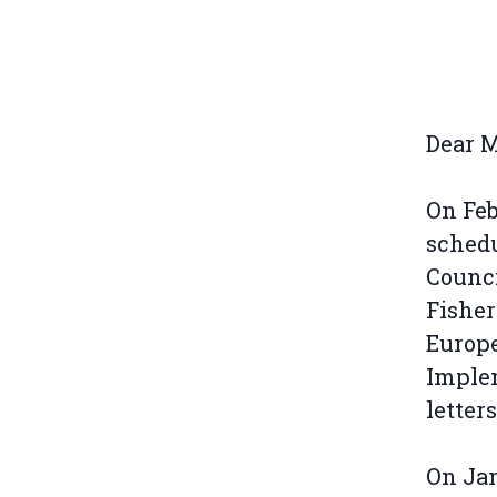
Dear M
On Feb
schedu
Counci
Fisher
Europe
Implem
lette
On Jan