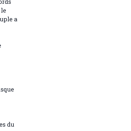
cords
 le
uple a
e
isque
es du