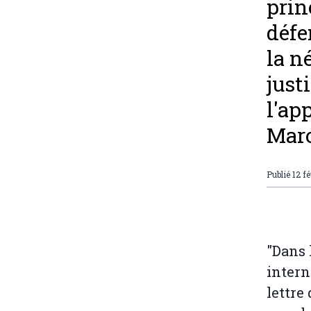
prin
défe
la n
just
l'ap
Maro
Publié
12 f
"Dans l
intern
lettre