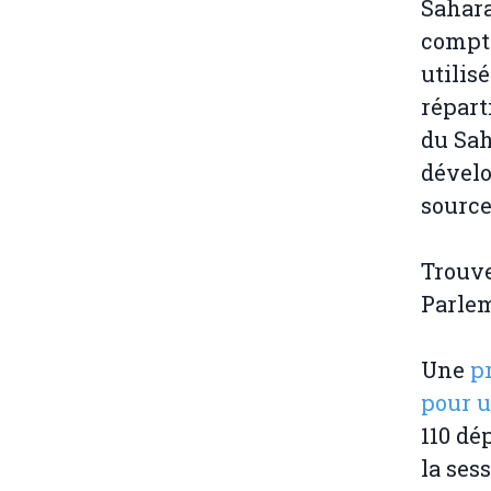
Sahara
compta
utilis
répart
du Sah
dévelo
source
Trouv
Parlem
Une
p
pour u
110 dé
la ses