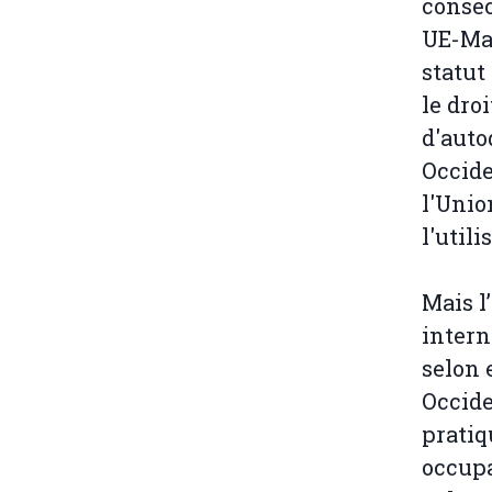
conséc
UE-Mar
statut
le dro
d'auto
Occide
l'Unio
l'util
Mais l
intern
selon 
Occide
pratiq
occupa