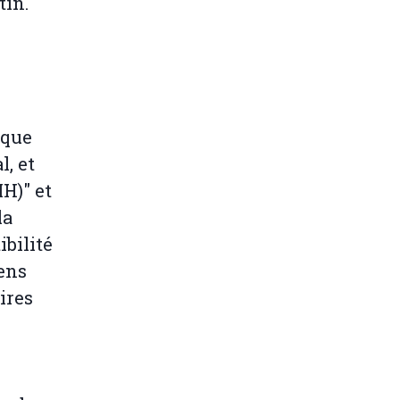
tin.
ique
l, et
IH)" et
la
bilité
éens
ires