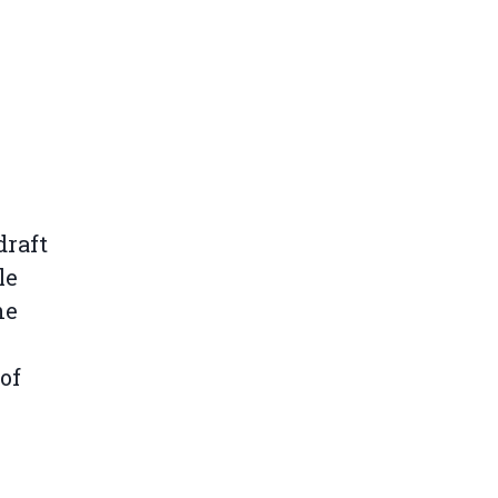
draft
le
he
of