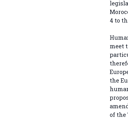
legisl
Moroc
4 to t
Human 
meet t
partic
theref
Europe
the Eu
humani
propo
amendm
of the