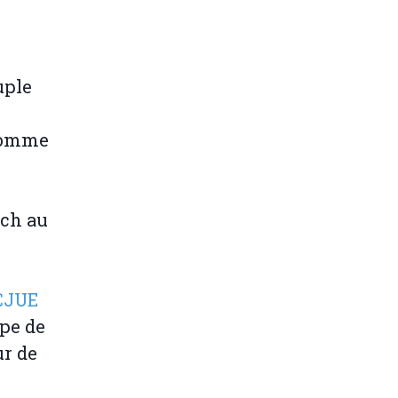
uple
 comme
ch au
 CJUE
upe de
ur de