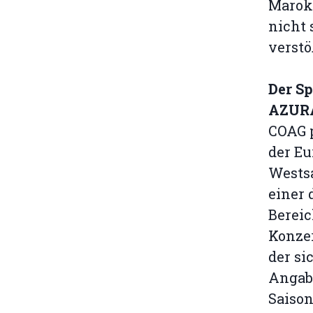
Marokk
nicht 
verstö
Der S
AZURA
COAG 
der Eu
Wests
einer
Bereic
Konze
der si
Angab
Saison