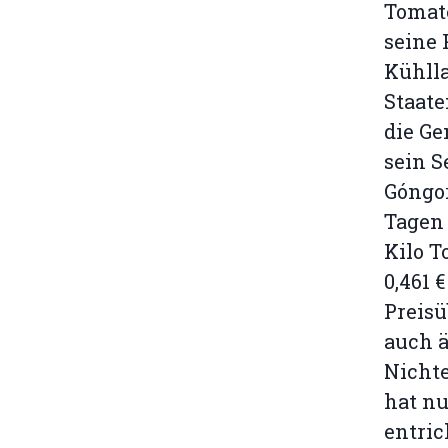
Tomate
seine 
Kühlla
Staat
die G
sein S
Góngor
Tagen 
Kilo 
0,461 
Preis
auch 
Nichte
hat nu
entric