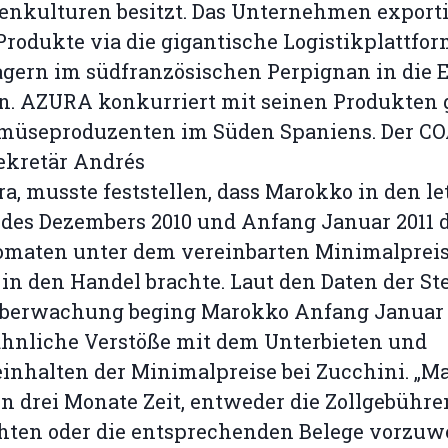
nkulturen besitzt. Das Unternehmen exporti
Produkte via die gigantische Logistikplattfo
gern im südfranzösischen Perpignan in die 
en. AZURA konkurriert mit seinen Produkten
emüseproduzenten im Süden Spaniens. Der CO
ekretär Andrés
a, musste feststellen, dass Marokko in den le
des Dezembers 2010 und Anfang Januar 2011 
Tomaten unter dem vereinbarten Minimalprei
€ in den Handel brachte. Laut den Daten der Ste
überwachung beging Marokko Anfang Januar 
ähnliche Verstöße mit dem Unterbieten und
inhalten der Minimalpreise bei Zucchini. „M
n drei Monate Zeit, entweder die Zollgebühre
hten oder die entsprechenden Belege vorzuw