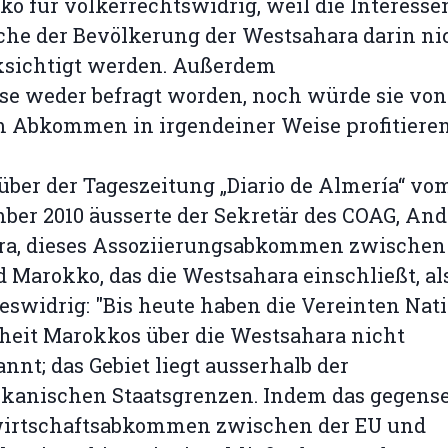
o für völkerrechtswidrig, weil die Interesse
he der Bevölkerung der Westsahara darin ni
ksichtigt werden. Außerdem
ese weder befragt worden, noch würde sie von
 Abkommen in irgendeiner Weise profitieren
ber der Tageszeitung „Diario de Almería“ vom
er 2010 äusserte der Sekretär des COAG, And
ra, dieses Assoziierungsabkommen zwischen
 Marokko, das die Westsahara einschließt, al
eswidrig: "Bis heute haben die Vereinten Nat
heit Marokkos über die Westsahara nicht
nnt; das Gebiet liegt ausserhalb der
kanischen Staatsgrenzen. Indem das gegense
irtschaftsabkommen zwischen der EU und