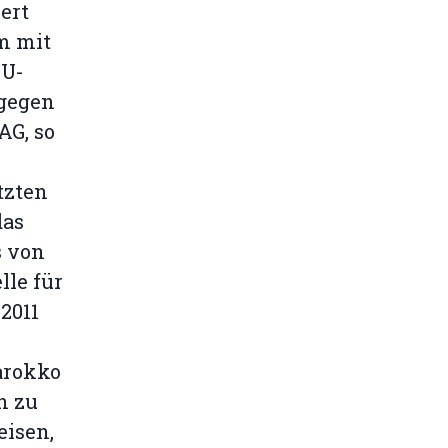
ert
rm mit
EU-
 gegen
AG, so
tzten
das
s von
lle für
2011
arokko
n zu
eisen,