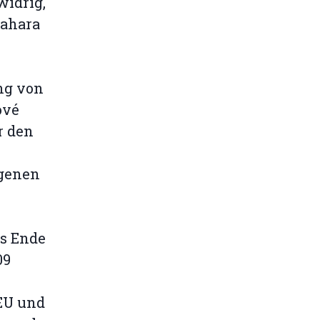
widrig,
sahara
ng von
ové
r den
ngenen
s Ende
09
EU und