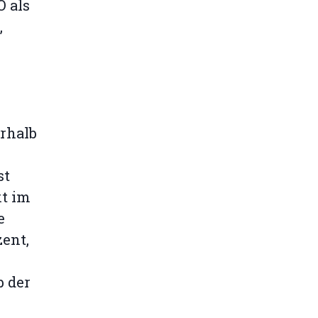
O als
,
rhalb
st
kt im
e
ent,
b der