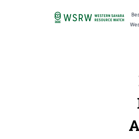
Bes
Wes
A