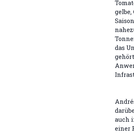
Tomate
gelbe,
Saison
nahezu
Tonnen
das Un
gehört
Anwen
Infra
André
darübe
auch i
einer 