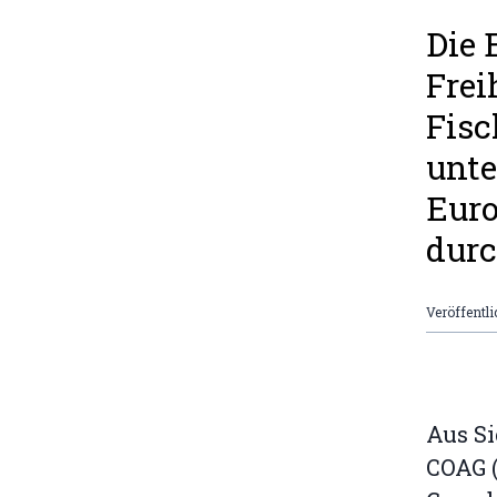
Die 
Fre
Fisc
unte
Eur
durc
Veröffentli
Aus S
COAG (