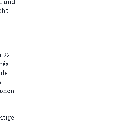
n und
cht
.
 22.
rés
 der
s
ionen
itige