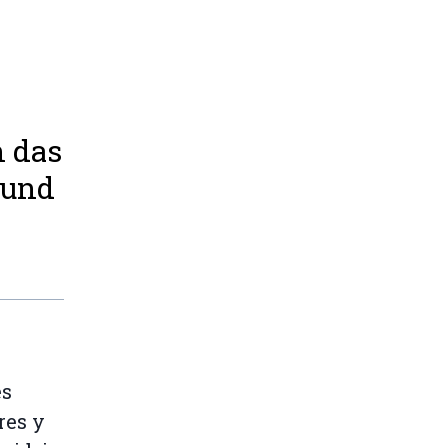
h das
 und
es
res y