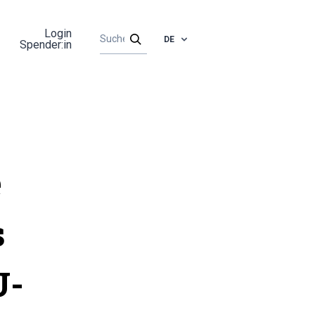
Login
DE
Spender:in
e
s
U-