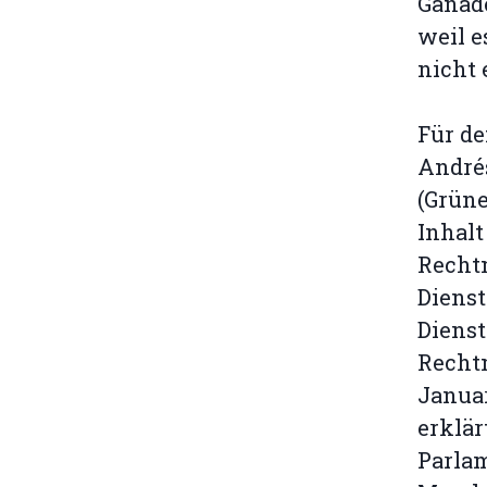
Ganade
weil e
nicht 
Für de
André
(Grüne
Inhalt
Rechtm
Dienst
Dienst
Recht
Januar
erklär
Parla