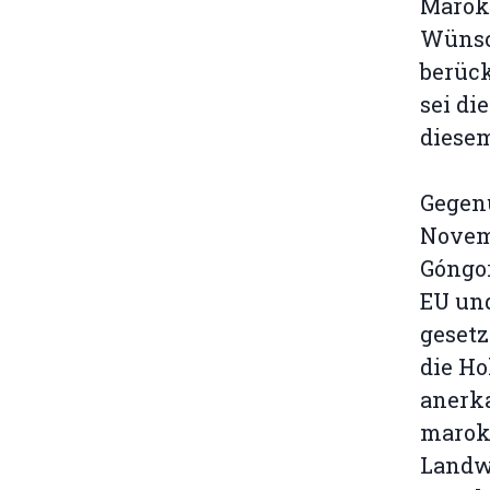
Marokk
Wünsc
berüc
sei di
diesem
Gegenü
Novemb
Góngo
EU und
gesetz
die Ho
anerka
marok
Landw