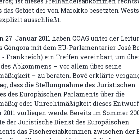
ros) ist dieses Freihandelsabkommen rechts
s das Gebiet der von Marokko besetzten West
explizit ausschließt.
n 27. Januar 2011 haben COAG unter der Leitu
s Góngora mit dem EU-Parlamentarier José B
 - Frankreich) ein Treffen vereinbart, um übe
 des Abkommens – vor allem über seine
äßigkeit – zu beraten. Bové erklärte verga
ag, dass die Stellungnahme des Juristischen
es des Europäischen Parlaments über die
mäßig oder Unrechtmäßigkeit dieses Entwurf
 2011 vorliegen werde. Bereits im Sommer 20
te der Juristische Dienst des Europäischen
ments das Fischereiabkommen zwischen der 