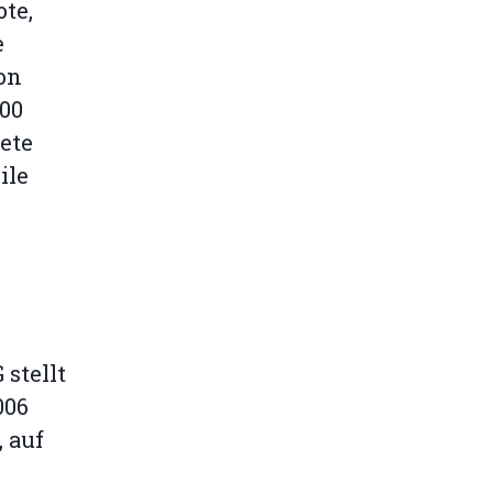
ote,
e
on
000
ete
ile
stellt
006
 auf