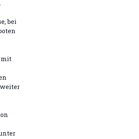
.
e, bei
boten
 mit
ten
 weiter
ion
unter