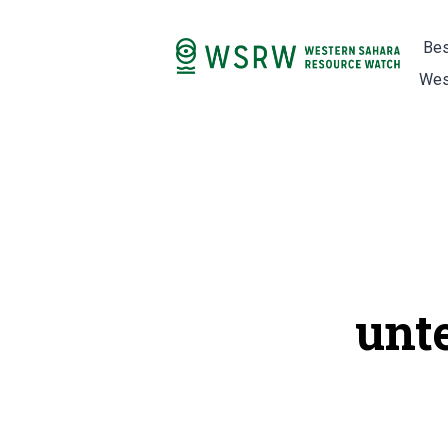
Bes
Wes
unt