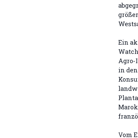
abgeg
größer
Wests
Ein ak
Watch 
Agro-I
in de
Konsu
landwi
Planta
Marokk
franz
Vom Er