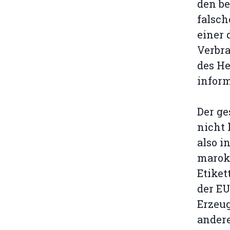
den be
falsch
einer 
Verbra
des He
inform
Der ge
nicht 
also i
marok
Etiket
der EU
Erzeug
andere