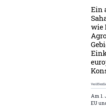
Ein 
Saha
wie 
Agro
Gebi
Eink
eur
Kon
Veröffentli
Am 1.
EU und