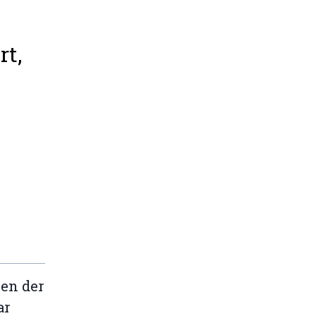
t,
en der
ar