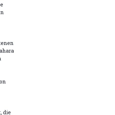
ne
en
tenen
sahara
n
von
, die