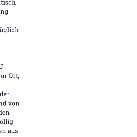
tisch
ung
üglich
U
or Ort,
der
ind von
 den
öllig
en aus