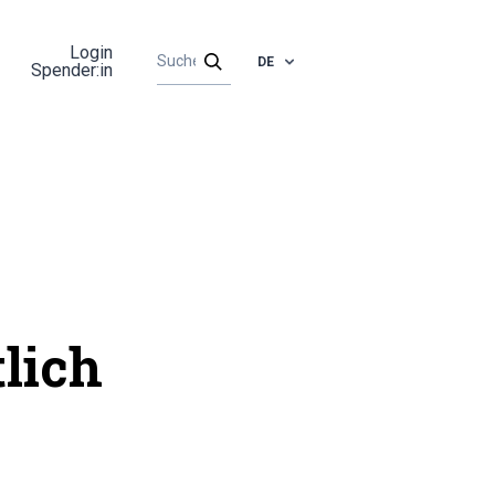
Login
DE
Spender:in
lich