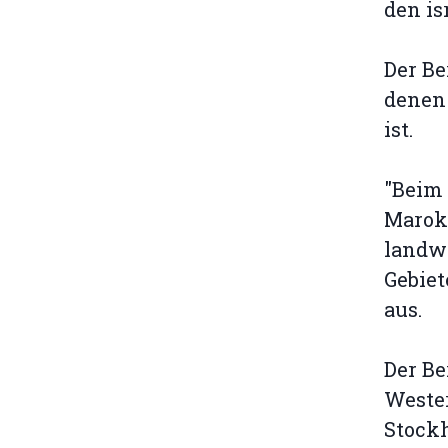
den is
Der Be
denen 
ist.
"Beim
Marokk
landwi
Gebiet
aus.
Der Be
Weste
Stock