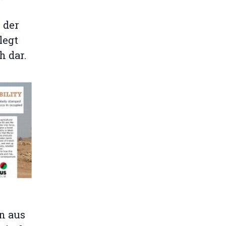
 der
legt
 dar.
n aus