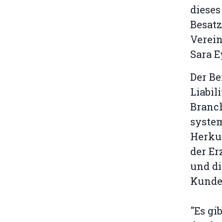
dieses
Besat
Verein
Sara 
Der Be
Liabili
Branc
system
Herku
der Er
und d
Kunden
"Es gi